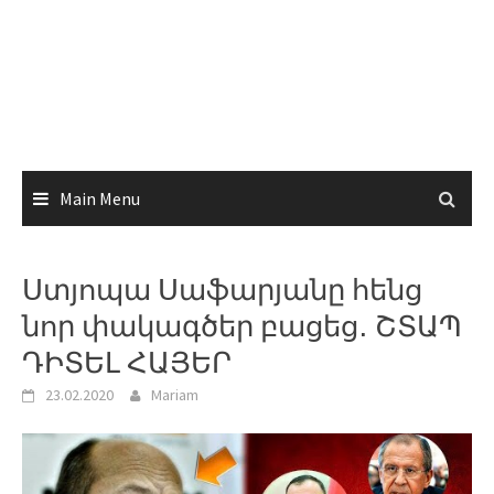
Main Menu
Ստյոպա Սաֆարյանը հենց
նոր փակագծեր բացեց․ ՇՏԱՊ
ԴԻՏԵԼ ՀԱՅԵՐ
23.02.2020
Mariam