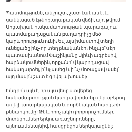
Պատմությունն, անշուշտ, շատ էական է, և
ցանկացած էթնոքաղաքական վեճի, այդ թվում
Արցախյան հակամարտության պարագայում
պատմաքաղաքական բաղադրիչը մեծ
կարևորություն ունի։ Եվ այս իմաստով տեղի
ունեցածը ինչ-որ տեղ բնական էր։ Ինչպե՞ս էր
պատասխանում Փաշինյանը Ալիևի ագրեսիվ
հարձակումներին, որքանո՞վ կարողացավ
հակադարձել, ի՞նչ ասեց և ի՞նչ մոռացավ ասել՝
այդ մասին շատ է գրվել և խոսվել։
Խնդիրն այն է, որ այս վեճը ստվերեց
հակամարտության կարգավորմանը վերաբերող
ավելի առարկայական և գործնական հարցերի
քննարկումը։ Թեև որոշակի դիրքորոշումներ,
մոտեցումներ երկու առաջնորդները,
այնուամենայնիվ, հասցրեցին ներկայացնել։