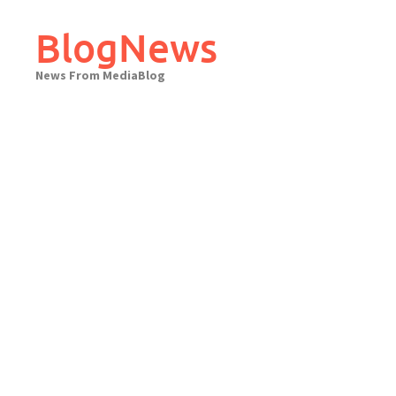
Skip
to
BlogNews
content
News From MediaBlog