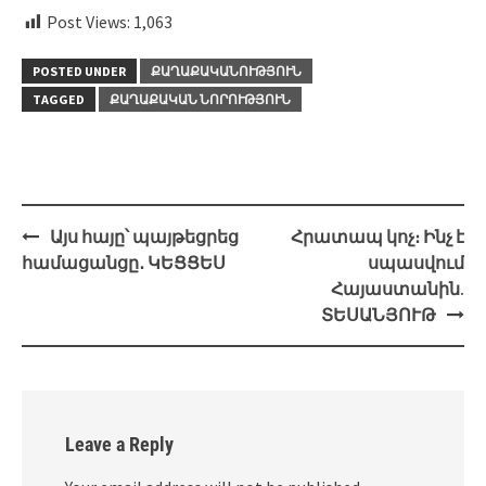
Post Views:
1,063
POSTED UNDER
ՔԱՂԱՔԱԿԱՆՈՒԹՅՈՒՆ
TAGGED
ՔԱՂԱՔԱԿԱՆ ՆՈՐՈՒԹՅՈՒՆ
Post
Այս հայը՝ պայթեցրեց
Հրատապ կոչ։ Ինչ է
navigation
համացանցը․ ԿԵՑՑԵՍ
սպասվում
Հայաստանին.
ՏԵՍԱՆՅՈՒԹ
Leave a Reply