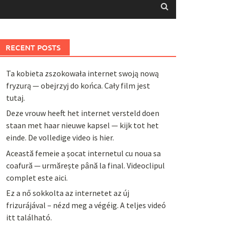
RECENT POSTS
Ta kobieta zszokowała internet swoją nową
fryzurą — obejrzyj do końca. Cały film jest
tutaj.
Deze vrouw heeft het internet versteld doen
staan met haar nieuwe kapsel — kijk tot het
einde. De volledige video is hier.
Această femeie a șocat internetul cu noua sa
coafură — urmărește până la final. Videoclipul
complet este aici.
Ez a nő sokkolta az internetet az új
frizurájával – nézd meg a végéig. A teljes videó
itt található.