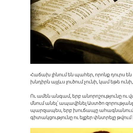
Հաճախ լինում են պահեր, որոնք դուրս են 
խնդիրն այլևս լուծում չունի, կամ եթե ուն
Ու ամեն անգամ, երբ անորոշությունը ու վ
մնում անել՝ ապավինել Աստծո զորությանը
պարզապես, երբ խուճապը ահագնանում է
գիտակցությունը ու ելքեր փնտրելը թվում