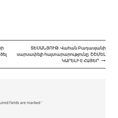
հի
ՏԵՍԱՆՅՈՒԹ. Վահան Բադասյանի
ծել
սարսափելի հայտարարությունը. ՇՇՄԵԼ
ԿԱՐԵԼԻ Է ՀԱՅԵՐ
uired fields are marked
*