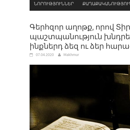
ՆՈՐՈՒԹՅՈՒՆՆԵՐ
ՔԱՂԱՔԱԿԱՆՈՒԹՅՈՒ
Գերհզոր աղոթք, որով Տի
պաշտպանություն խնդրել
ինքներդ ձեզ ու ձեր հա
07.04.2020
Makhmur