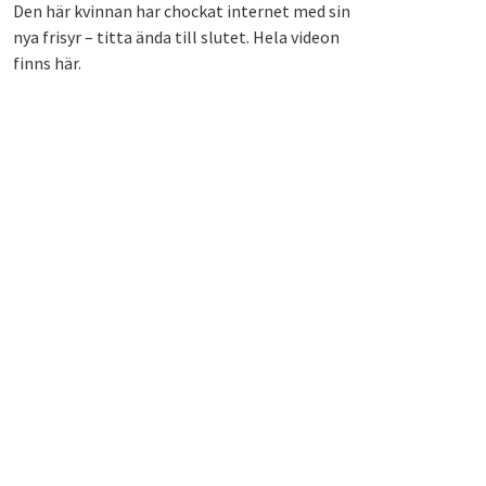
Den här kvinnan har chockat internet med sin
nya frisyr – titta ända till slutet. Hela videon
finns här.