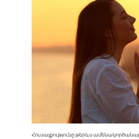
Հուսալքությունը թերևս ամենակործանար