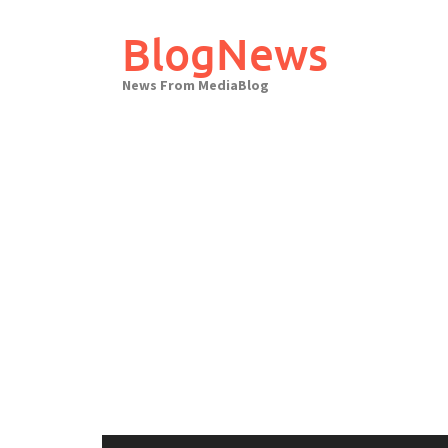
Skip
to
BlogNews
content
News From MediaBlog