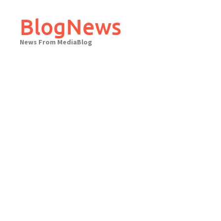
Skip
to
BlogNews
content
News From MediaBlog