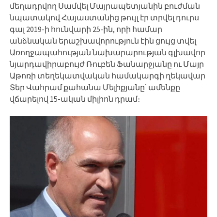
մեղադրվող Սամվել Մայրապետյանին բուժման
նպատակով Հայաստանից թույլ էր տրվել դուրս
գալ 2019-ի հունվարի 25-ին, որի համար
անձնական երաշխավորություն էին ցույց տվել
Առողջապահության նախարարության գլխավոր
նյարդավիրաբույժ Ռուբեն Ֆանարջյանը ու Մայր
Աթոռի տեղեկատվական համակարգի ղեկավար
Տեր Վահրամ քահանա Մելիքյանը՝ ամենքը
վճարելով 15-ական միլիոն դրամ։