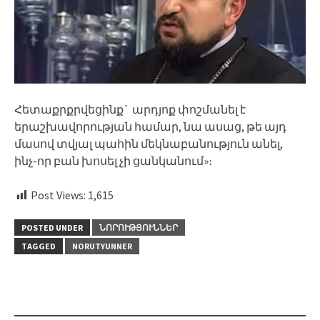
Հետաքրքրվեցինք` արդյոք փոշմանել է
երաշխավորության համար, նա ասաց, թե այդ
մասով տվյալ պահին մեկնաբանություն անել,
ինչ-որ բան խոսել չի ցանկանում»։
Post Views:
1,615
POSTED UNDER
ՆՈՐՈՒԹՅՈՒՆՆԵՐ
TAGGED
NORUTYUNNER