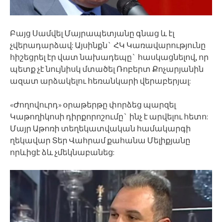
Բայց Սամվել Մայրապետյանը գնաց և էլ
չվերադարձավ: Այսինքն` ՀԿ Կառավարությունը
հիշեցրել էր վատ նախադեպը` հասկացնելով, որ
պետք չէ նույնիսկ մտածել Ռոբերտ Քոչարյանին
ազատ արձակելու հեռանկարի վերաբերյալ:
«Ժողովուրդ» օրաթերթը փորձեց պարզել
Կաթողիկոսի դիրքորոշումը` ինչ է արվելու հետո:
Մայր Աթոռի տեղեկատվական համակարգի
ղեկավար Տեր Վահրամ քահանա Մելիքյանը
որևիցէ ձև չմեկնաբանեց: