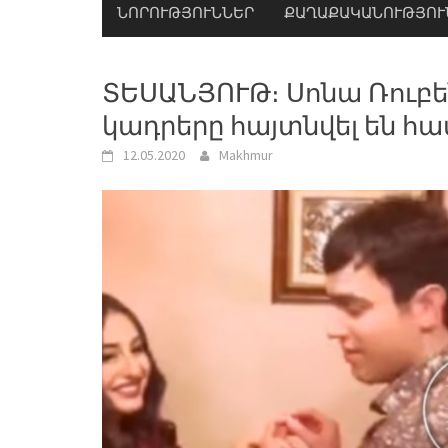
ՆՈՐՈՒԹՅՈՒՆՆԵՐ
ՔԱՂԱՔԱԿԱՆՈՒԹՅՈՒ
ՏԵՍԱՆՅՈՒԹ։ Սոնա Ռուբե
կադրերը հայտնվել են հ
12.05.2020
Makhmur