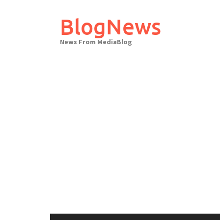
Skip
to
BlogNews
content
News From MediaBlog