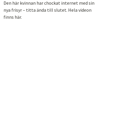
Den här kvinnan har chockat internet med sin
nya frisyr – titta ända till slutet. Hela videon
finns här.