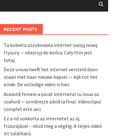
RECENT POSTS
Ta kobieta zszokowała internet swoją nową
fryzurą — obejrzyj do końca. Cały film jest
tutaj.
Deze vrouw heeft het internet versteld doen
staan met haar nieuwe kapsel — kijk tot het
einde. De volledige video is hier.
Această femeie a șocat internetul cu noua sa
coafură — urmărește până la final. Videoclipul
complet este aici.
Ez a nő sokkolta az internetet az új
frizurájával – nézd meg a végéig. A teljes videó
itt található.