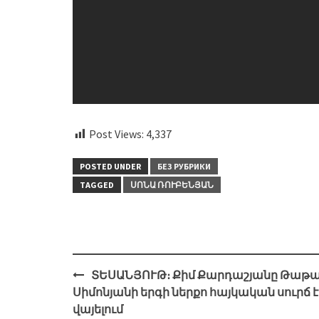
Post Views:
4,337
POSTED UNDER
БЕЗ РУБРИКИ
TAGGED
ՍՈՆԱ ՌՈՒԲԵՆՅԱՆ
Post
ՏԵՍԱՆՅՈՒԹ։ Քիմ Քարդաշյանը Թաթ
navigation
Սիմոնյանի երգի ներքո հայկական սուրճ է
վայելում