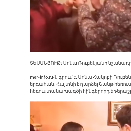
ՏԵՍԱՆՅՈՒԹ։ Սոնա Ռուբենյանի նշանադր
mer-info.ru-ն գրում է․ Սոնա Հակոբի Ռուբե
երգահան։ Հայտնի է դարձել Շանթ հեռու
հեռուստանախագծի հինգերորդ եթերաշր