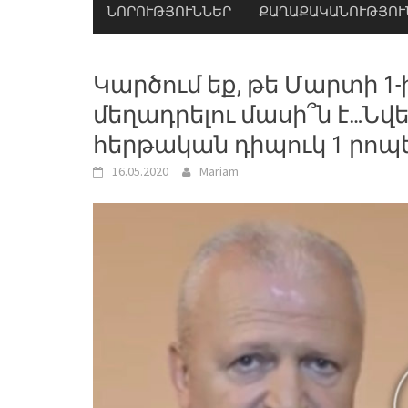
ՆՈՐՈՒԹՅՈՒՆՆԵՐ
ՔԱՂԱՔԱԿԱՆՈՒԹՅՈՒ
Կարծում եք, թե Մարտի 1-
մեղադրելու մասի՞ն է…Ն
հերթական դիպուկ 1 րոպ
16.05.2020
Mariam