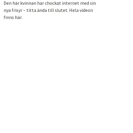
Den här kvinnan har chockat internet med sin
nya frisyr – titta ända till slutet. Hela videon
finns här.