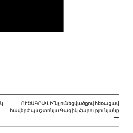
կ
ՈՒՇԱԳՐԱՎ.Ի՞նչ ունեցվածքով հեռացավ
հավերժ պաշտոնյա Գագիկ Հարությունյանը