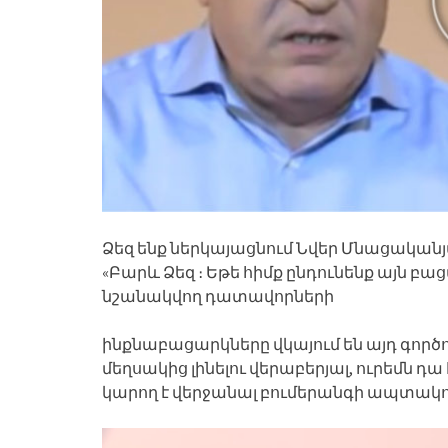
Ձեզ ենք ներկայացնում Նվեր Մնացականյ
«Բարև Ձեզ ։ Եթե հիմք ընդունենք այն բա
նշանակվող դատավորների
ինքնաբացարկները վկայում են այդ գոր
մեղսակից լինելու վերաբերյալ, ուրեմն դա
կարող է վերջանալ բումերանգի ապտակո