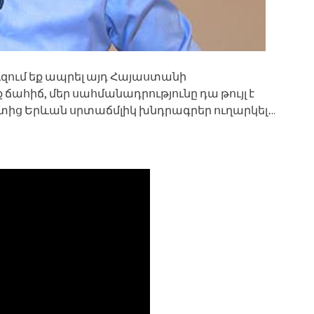
Ուզում եք ապրել այդ Հայաստանի
ահիճ, մեր սահմանադրությունը դա թույլ է
ից Երևան սրտաճմլիկ խնդրագրեր ուղարկել․..