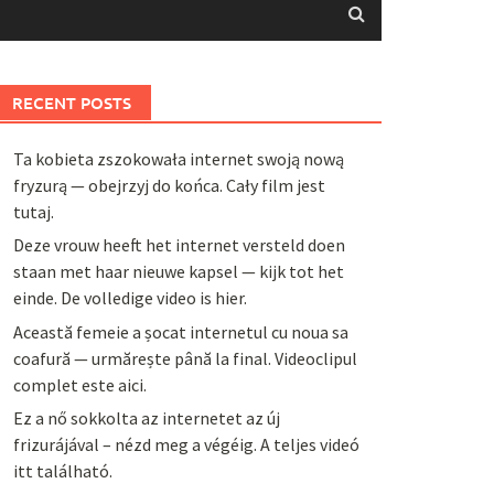
RECENT POSTS
Ta kobieta zszokowała internet swoją nową
fryzurą — obejrzyj do końca. Cały film jest
tutaj.
Deze vrouw heeft het internet versteld doen
staan met haar nieuwe kapsel — kijk tot het
einde. De volledige video is hier.
Această femeie a șocat internetul cu noua sa
coafură — urmărește până la final. Videoclipul
complet este aici.
Ez a nő sokkolta az internetet az új
frizurájával – nézd meg a végéig. A teljes videó
itt található.