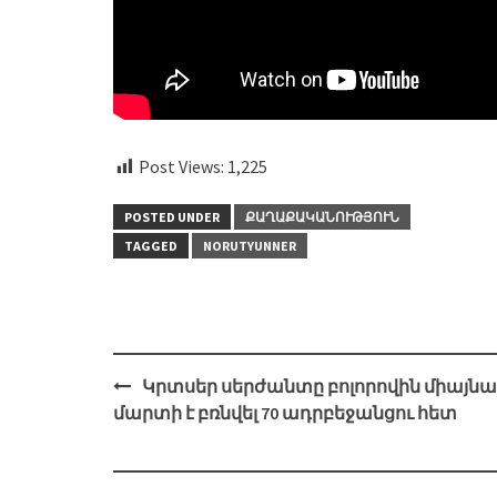
Post Views:
1,225
POSTED UNDER
ՔԱՂԱՔԱԿԱՆՈՒԹՅՈՒՆ
TAGGED
NORUTYUNNER
Post
Կրտսեր սերժանտը բոլորովին միայնա
navigation
մարտի է բռնվել 70 ադրբեջանցու հետ