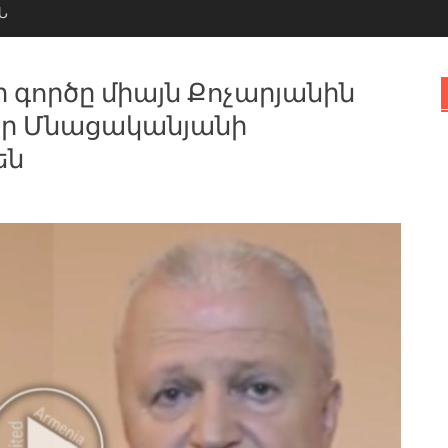
Ն
ի գործը միայն Քոչարյանին
վեր Մնացականյանի
են