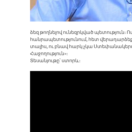
ձեզ թողնելով ունեզրկված պետություն։ 
հանրապետությունում, հետ վերադարձեք ճ
տալիս, ու բնավ հարկ չկա Ստեփանակերտ
Հաջողություն»։
Տեսանյութը՝ ստորև։