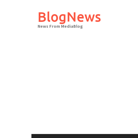
Skip
to
BlogNews
content
News From MediaBlog