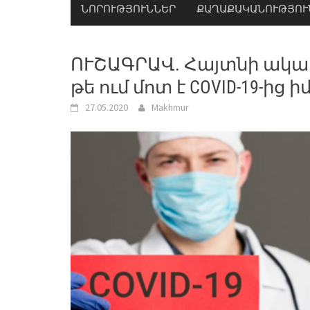
ՆՈՐՈՒԹՅՈՒՆՆԵՐ
ՔԱՂԱՔԱԿԱՆՈՒԹՅՈՒ
ՈՒՇԱԳՐԱՎ. Հայտնի ակադ
թե ում մոտ է COVID-19-ից
27.05.2020
Makhmur