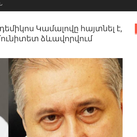
Ն
եմիկոս Կամալովը հայտնել է,
 իմունիտետ ձևավորվում