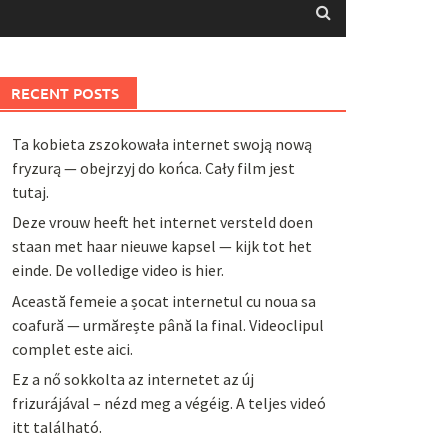
RECENT POSTS
Ta kobieta zszokowała internet swoją nową
fryzurą — obejrzyj do końca. Cały film jest
tutaj.
Deze vrouw heeft het internet versteld doen
staan met haar nieuwe kapsel — kijk tot het
einde. De volledige video is hier.
Această femeie a șocat internetul cu noua sa
coafură — urmărește până la final. Videoclipul
complet este aici.
Ez a nő sokkolta az internetet az új
frizurájával – nézd meg a végéig. A teljes videó
itt található.