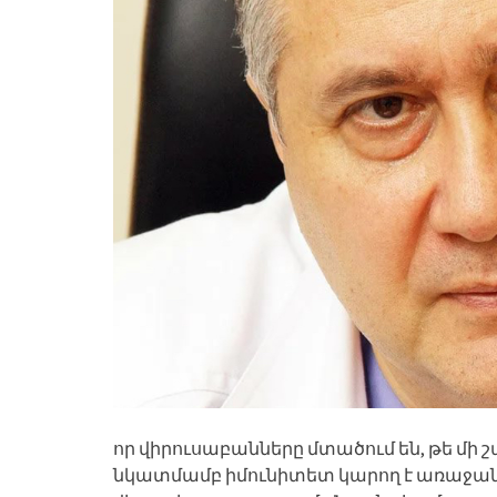
որ վիրուսաբանները մտածում են, թե մի
նկատմամբ իմունիտետ կարող է առաջանա