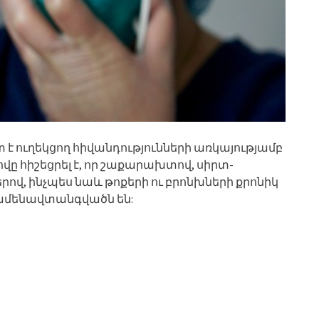
 է ուղեկցող հիվանդությունների առկայությամբ
ը հիշեցրել է, որ շաքարախտով, սիրտ-
րով, ինչպես նաև թոքերի ու բրոնխների քրոնիկ
ամենավտանգվածն են: