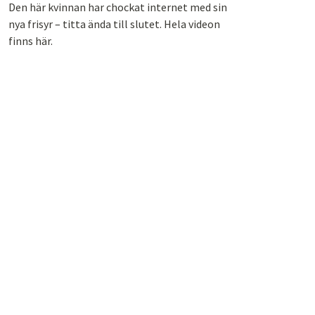
Den här kvinnan har chockat internet med sin
nya frisyr – titta ända till slutet. Hela videon
finns här.