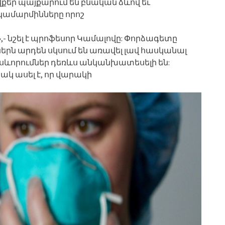
վքեր պայքարում են բնական ձևով եւ
ակամարմինները որոշ
 նշել է պրոֆեսոր Կամալովը: Փորձագետը
ներն արդեն սկսում են առավել լավ հասկանալ
րսևորումներ դեռևս անկանխատեսելի են:
կ ասել է, որ վարակի