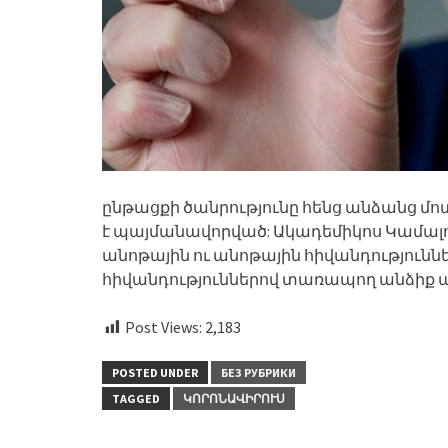
ընթացքի ծանրությունը հենց անձանց մոտ
է պայմանավորված: Ակադեմիկոս Կամալով
անոթային ու անոթային հիվանդություննե
հիվանդություններով տառապող անձիք 
Post Views:
2,183
POSTED UNDER
БЕЗ РУБРИКИ
TAGGED
ԿՈՐՈՆԱՎԻՐՈՒՍ