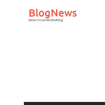
Skip
to
BlogNews
content
News From MediaBlog