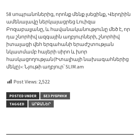
58 սոպրանոներից, որոնք մենք լսեցինք, Վերդիին
ամենալավը ներկայացրեց Լուիզա
Բոզաբալյանը, և հավանականությունը մեծ է, որ
դա շնորհիվ ազգային աղբյուրների, շնորհիվ
իտալացի վեհ երգահանի երաժշտության
նկատմամբ հայերի սիրո և խոր
հասկացողության(Իտալիայի նախագահներից
մեկը)»: Նյութի աղբյուր՝ SLIM.am
Post Views:
2,522
POSTED UNDER
БЕЗ РУБРИКИ
TAGGED
ԱՐՔԱՆԵՐ