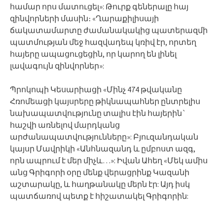
համար որս մատուցել»: Թուրք գեներալը հայ
զինվորների մասին։ «Ղարաքիլիսայի
ճակատամարտը ժամանակակից պատերազմի
պատմության մեջ հազվադեպ կռիվ էր, որտեղ
հայերը ապացուցեցին, որ կարող են լինել
լավագույն զինվորներ»:
Պրոկոպի Կեսարիացի «Մինչ 474 թվականը
Հռոմեացի կայսրերը թիկնապահներ ընտրելիս
նախապատվությունը տալիս էին հայերին`
հաշվի առնելով մարդկանց
արժանապատվությունները»: Բյուզանդական
կայսր Մավրիկի «Անհնազանդ և ըմբոստ ազգ,
որն ապրում է մեր միչև…»: Իվան Ահեղ «Մեկ ամիս
անց Գրիգորի օրը մենք վերացրինք Կազանի
աշտարակը, և հաղթանակը մերն էր: Այդ իսկ
պատճառով պետք է հիշատակել Գրիգորին: