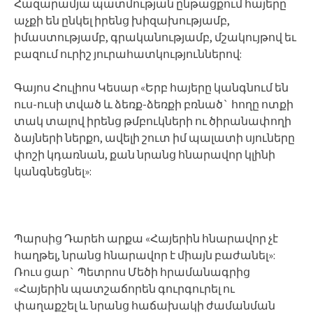
Հազարամյա պատմության ընթացքում հայերը
աչքի են ընկել իրենց խիզախությամբ,
իմաստությամբ, գրականությամբ, մշակույթով եւ
բազում ուրիշ յուրահատկություններով:
Գայոս Հուլիոս Կեսար «Երբ հայերը կանգնում են
ուս-ուսի տված և ձեռք-ձեռքի բռնած` հողը ոտքի
տակ տալով իրենց թմբուկների ու ծիրանափողի
ձայների ներքո, ավելի շուտ իմ պալատի սյուները
փոշի կդառնան, քան նրանց հնարավոր կլինի
կանգնեցնել»:
Պարսից Դարեհ արքա «Հայերին հնարավոր չէ
հաղթել, նրանց հնարավոր է միայն բաժանել»:
Ռուս ցար` Պետրոս Մեծի հրամանագրից
«Հայերին պատշաճորեն գուրգուրել ու
փաղաքշել և նրանց հաճախակի ժամանման