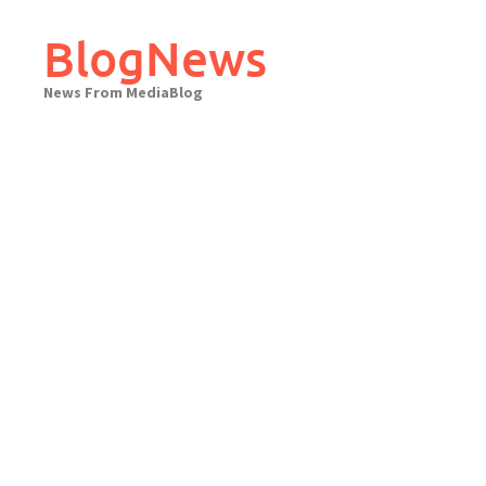
Skip
to
BlogNews
content
News From MediaBlog