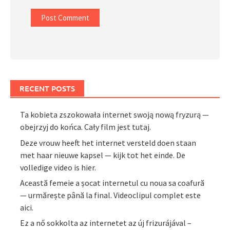
RECENT POSTS
Ta kobieta zszokowała internet swoją nową fryzurą —
obejrzyj do końca. Cały film jest tutaj.
Deze vrouw heeft het internet versteld doen staan
met haar nieuwe kapsel — kijk tot het einde. De
volledige video is hier.
Această femeie a șocat internetul cu noua sa coafură
— urmărește până la final. Videoclipul complet este
aici.
Ez a nő sokkolta az internetet az új frizurájával –