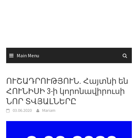
Main Menu
ՈՒՇԱԴՐՈՒԹՅՈՒՆ. Հայտնի են
ՀՈՒՆԻՍԻ 3-ի կորոնավիրուսի
ՆՈՐ ՏՎՅԱԼՆԵՐԸ
03.06.2020
Mariam