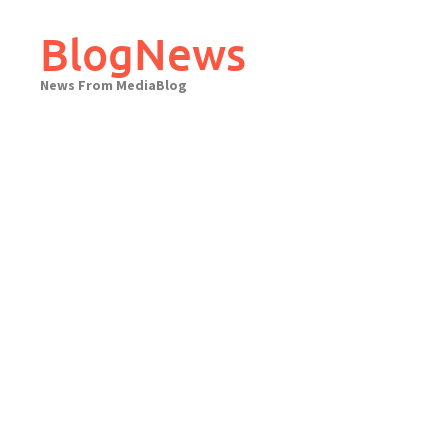
Skip
to
BlogNews
content
News From MediaBlog