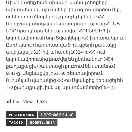
Մի մոռացեք հաճախակի լվանալ ձեռքերը,
ախտահանել այն ամենը՝ ինչ օգտագործում եք,
ու կեղտոտ ձեռքերով չդիպչել երեսին։ ՀՀ
Առողջապահության Նախարարությունը ՀԵՆՑ
ՆՈՐ հրապարակեց այսօրվա՝ ՀՈՒՆԻՍԻ 3-ի
կորոնավիրուսի նոր Տվյալները ՀՀ-ի տարածքում։
Ընդհանուր հաստատված դեպքերի քանակը
ավելացել է 515-ով, և հասել 10524-ի. ՀՀ-ում
կորոնավիրուսից բուժվել են ընդհանուր 3454
քաղաքացի։ Փաստացի բուժում են ստանում
6841-ը։ Անցկացվել է 61650 թեստավորում։
Ուհանյան վարակից ՀՀ-ում կյանքից հեռացել են
170 քաղաքացի, իսկ այլ պատճառներից՝ 59-ը։
Post Views:
1,535
POSTED UNDER
ՆՈՐՈՒԹՅՈՒՆՆԵՐ
TAGGED
NORUTYUNNER