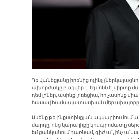
Դե վանեցյանը իրենից ոչինչ չներկայացնող 
ախորժակը բացվեր… էդմոնն էլ սիրտը մա
դեմ լիներ, ասինք լոռեցիա, հո չասինք մի
հասավ համապատասխան մեր ախպորը
Ասենք թե ինքստինքյան ակվարիումում 
մարդը, ոնց կարա լիքը կոմպրոմատը սեր
եմ ցանկանում դառնամ, գիժ ա՞, ինչ ա՞.. սա