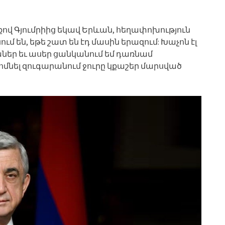
տքով Գյումրիից եկավ Երևան, հեղափոխություն
մ են, եթե շատ են էդ մասին երազում: Խաչոն էլ
ք աներ եւ ասեր ցանկանում եմ դառնամ
ոմնել զուգարանում ջուրը կքաշեր մարսված