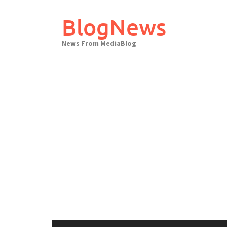
Skip
to
BlogNews
content
News From MediaBlog