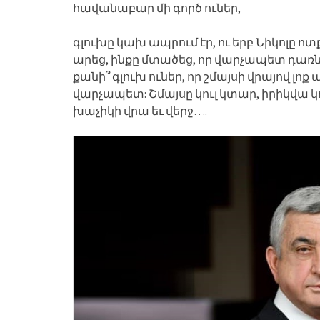
հավանաբար մի գործ ուներ,
գլուխը կախ ապրում էր, ու երբ Նիկոլը ո
արեց, ինքը մտածեց, որ վարչապետ դառնու
քանի՞ գլուխ ուներ, որ շմայսի վրայով լո
վարչապետ: Շմայսը կուլ կտար, իրիկվա կ
խաչիկի վրա եւ վերջ….