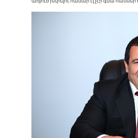
առյուծ խփելու համար էլ չէր գնա հասնե