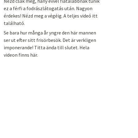
Nézd csak meg, hány évvel fiatalabbnak tűnik
ez a férfi a fodrászlátogatás után. Nagyon
érdekes! Nézd meg a végéig. A teljes videó itt
található.
Se bara hur många år yngre den här mannen
ser ut efter sitt frisörbesök. Det är verkligen
imponerande! Titta ända till slutet. Hela
videon finns här.