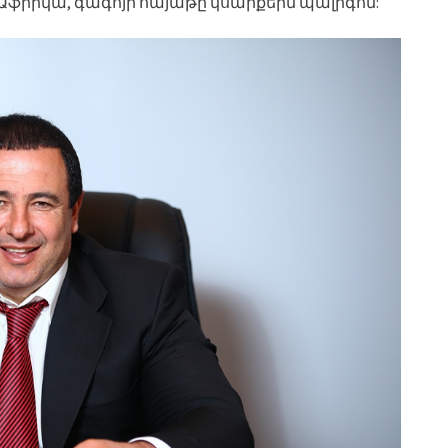
ր Աֆրիկա, գագոյի հայաթը կսարքեին պալիգոն: