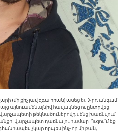
րի (մի քիչ լավ զգա իրան) ասեց ես 3-րդ անգամ
բայց այնուամենայնիվ հավակնեց ու ընտրվեց
էս վարչապետի թեկնածուներովդ սենց խառնվում
անքի՝ վարչապետ դառնալու համար: Ուզու՞մ եք
հանրապես չկար որպես ինչ-որ մի բան,