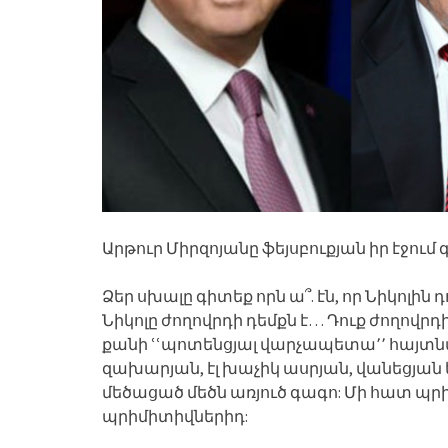
Արթուր Միրզոյանը ֆեյսբուքյան իր էջում գր
Ձեր սխալը գիտեք որն ա՞. էն, որ Նիկոլին
Նիկոլը ժողովրդի դեմքն է… Դուք ժողովրդ
քանի ՙՙպոտենցյալ վարչապետա՚՚ հայտնվ
զախարյան, էլ խաչիկ ասրյան, վանեցյան ե
մեծացած մեծն առյուծ գագո: Մի հատ պրի
պրիմիտիվներիդ: