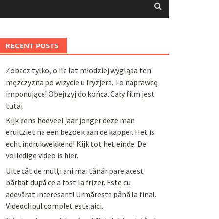
RECENT POSTS
Zobacz tylko, o ile lat młodziej wygląda ten
mężczyzna po wizycie u fryzjera. To naprawdę
imponujące! Obejrzyj do końca. Cały film jest
tutaj.
Kijk eens hoeveel jaar jonger deze man
eruitziet na een bezoek aan de kapper. Het is
echt indrukwekkend! Kijk tot het einde. De
volledige video is hier.
Uite cât de mulți ani mai tânăr pare acest
bărbat după ce a fost la frizer. Este cu
adevărat interesant! Urmărește până la final.
Videoclipul complet este aici.