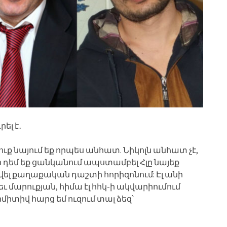
ել է․
 դուք նայում եք որպես անհատ. Նիկոլն անհատ չէ,
ի դեմ եք ցանկանում ապստամբել Հլը նայեք
ել քաղաքական դաշտի հորիզոնում: Էլ անի
ւ մարուքյան, հիմա էլ հհկ-ի ակվարիումում
միտիվ հարց եմ ուզում տալ ձեզ՝