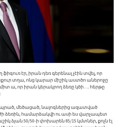
ֆիգուռ էր, իրան դեռ գերենալ չէին տվել, որ
քուր տղա, ոնց կարար միշիկ աստծո աներոջը
ամիտ ա, որ իրան կերակրող ձեռը կծի…. հերթը
:
ապրած, մեծացած, նալոգներից ազատված
ժի ձեռին, համարձակվի ու ասի ես վարչապետ
շիկ ձյան 50/50-ի փոխարեն 85/15 կմտներ, քոչն էլ