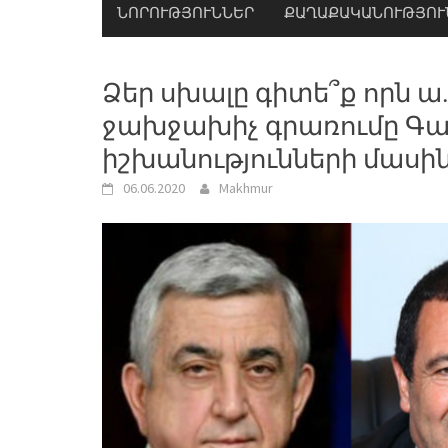
ՆՈՐՈՒԹՅՈՒՆՆԵՐ
ՔԱՂԱՔԱԿԱՆՈՒԹՅՈՒ
Ձեր սխալը գիտե՞ք որն ա
ջախջախիչ գրառումը Գա
իշխանությունների մասի
06.06.2020
Makhmur