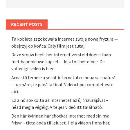
RECENT POSTS
Ta kobieta zszokowała internet swoją nową fryzurą —
obejrzyj do końca. Cały film jest tutaj.
Deze vrouw heeft het internet versteld doen staan
met haar nieuwe kapsel — kijk tot het einde. De
volledige video is hier.
Această femeie a șocat internetul cu noua sa coafură
— urmărește până la final. Videoclipul complet este
aici.
Ez a nő sokkolta az internetet az új frizurájával –
nézd meg a végéig. A teljes videó itt található.
Den här kvinnan har chockat internet med sin nya
frisyr – titta ända till slutet. Hela videon finns här.