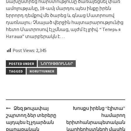
նախընտրեց հարստությունը ծառայեցնել փառ
ամոլությանը, 18-ամյ մարդու պես ինքը իրեն
երրորդ դեմքով մե ծարեց և գնաց Մատրոսով
դառնալու։ Չնայած վերջին հայտարարությունից
հետո Մատրոսով էլ չմնաց, այժմ էլ լրիվ. “ Теперь я
Наташа” տարբերակն է…
Post Views:
2,345
POSTED UNDER
ՆՈՐՈՒԹՅՈՒՆՆԵՐ
TAGGED
NORUTYUNNER
Post
Ձեզ թուլափայ
Խոսքս իրենց “էլիտա”
navigation
շպրտող ձեր տերերը
համարող
այդպես էլ չդարձան
երիտհանրապետական
քաղաքական
կարիերիստների մասին