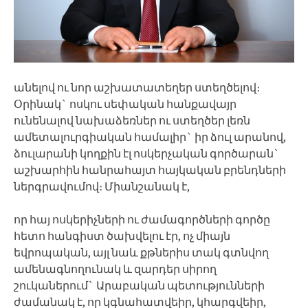
անելով ու նոր աշխատատեղեր ստեղծելով։
Օրինակ` ոսկու սեփական հանքավայր
ունենալով նախաձեռներ ու ստեղծեր լեռն
ամետալուրգիական համալիր` իր ձուլ արանով,
ձուլարանի կողքին էլ ոսկերչական գործարան`
աշխարհին հանրահայտ հայկական բրենդների
ներգրավումով։ Միանշանակ է,
որ հայ ոսկերիչների ու ժամագործների գործը
հետո հանգիստ ծախվելու էր, ոչ միայն
եվրոպական, այլ նաև քթներիս տակ գտնվող
ամենագնողունակ և զարդեր սիրող
շուկաներում` Արաբական պետությունների
ժամանակ է, որ կգնահատվեիր, կհարգվեիր,