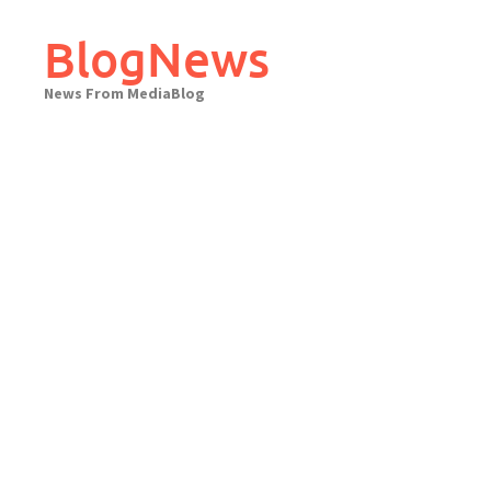
Skip
to
BlogNews
content
News From MediaBlog