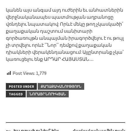
կանեն այս անգամ այդ ուժերին եւ անհատներին
վերջնականապես պատմության աղբանոցը
վռնդելու նպատակով: Որևէ մեկը թող չկասկածի՝
քաղաքական դաշտում սանիտարի
գործառույթն անպայման իրագործվելու է ու թույլ
չի տրվելու որևէ ՛՛Նոր՛՛ դեմքով քաղաքական
դիակների վերակենդանացում: Այլընտրանք չկա՝
կառուցելու ենք ԱՐԴԱՐ ՀԱՅԱՍՏԱՆ․․․
Post Views:
1,779
POSTED UNDER
ՔԱՂԱՔԱԿԱՆՈՒԹՅՈՒՆ
TAGGED
ՆՈՐԱՅՐ ՆՈՐԻԿՅԱՆ
Post