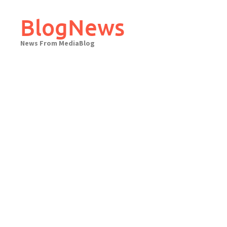
Skip
to
BlogNews
content
News From MediaBlog