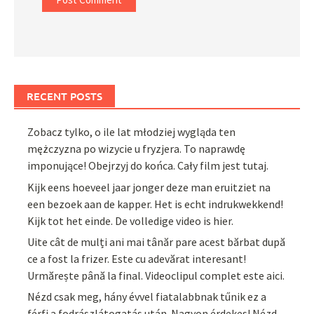
RECENT POSTS
Zobacz tylko, o ile lat młodziej wygląda ten
mężczyzna po wizycie u fryzjera. To naprawdę
imponujące! Obejrzyj do końca. Cały film jest tutaj.
Kijk eens hoeveel jaar jonger deze man eruitziet na
een bezoek aan de kapper. Het is echt indrukwekkend!
Kijk tot het einde. De volledige video is hier.
Uite cât de mulți ani mai tânăr pare acest bărbat după
ce a fost la frizer. Este cu adevărat interesant!
Urmărește până la final. Videoclipul complet este aici.
Nézd csak meg, hány évvel fiatalabbnak tűnik ez a
férfi a fodrászlátogatás után. Nagyon érdekes! Nézd