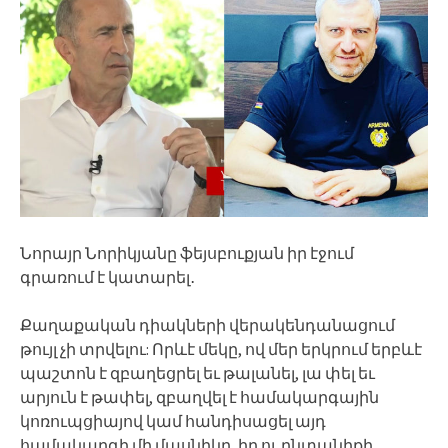
Նորայր Նորիկյանը ֆեյսբուքյան իր էջում
գրառում է կատարել․
Քաղաքական դիակների վերակենդանացում
թույլ չի տրվելու: Որևէ մեկը, ով մեր երկրում երբևէ
պաշտոն է զբաղեցրել եւ թալանել, լա փել եւ
արյուն է թափել, զբաղվել է համակարգային
կոռուպցիայով կամ հանդիսացել այդ
համակարգի մի մասնիկը, իր ու ընտանիքի