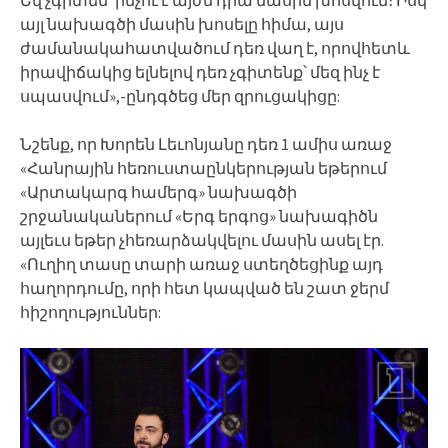
Եվ չգիտեմ՝ ինչու է այժմ դրա մասին խոսվում։ Իսկ
այլ նախագծի մասին խոսելը հիմա, այս
ժամանակահատվածում դեռ վաղ է, որովհետև
իրավիճակից ելնելով դեռ չգիտենք՝ մեզ ինչ է
սպասվում»,-ընդգծեց մեր զրուցակիցը:
Նշենք, որ Խորեն Լեւոնյանը դեռ 1 ամիս առաջ
«Հանրային հեռուստաընկերության եթերում
«Արտակարգ համերգ» նախագծի
շրջանականերում «Երգ երգոց» նախագիծն
այլեւս եթեր չհեռարձակվելու մասին ասել էր.
«Ուղիղ տասը տարի առաջ ստեղծեցինք այդ
հաղորդումը, որի հետ կապված են շատ ջերմ
հիշողություններ: