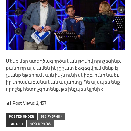
Մենք մեր ստեղծագործական թիմով որոշեցինք,
քանի որ այս ամեն ինչը շատ է ձգձգվում մենք էլ
չկանք եթերում , այն ինչն ունի սկիզբ, ունի նաեւ
իր տրամաբանական ավարտը: Դե այսպես ենք
որոշել, հետո չգիտենք, թե ինչպես կլինի»:
Post Views:
2,457
POSTED UNDER
БЕЗ РУБРИКИ
TAGGED
ԵՐԳ ԵՐԳՈՑ