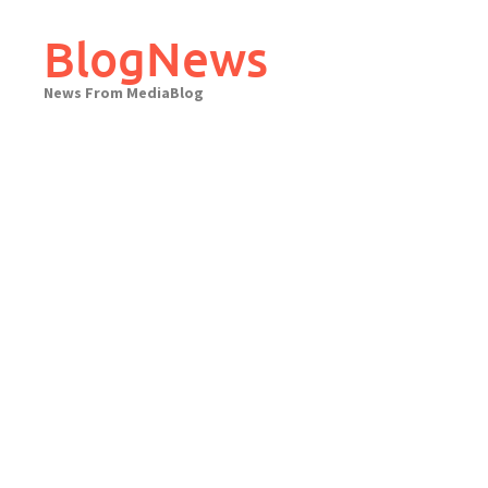
Skip
to
BlogNews
content
News From MediaBlog