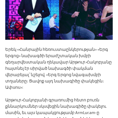
Երեկ «Հանրային հեռուստաընկերության» «Երգ
երգոց» նախագծի երաժշտական խմբի
գեղարվեստական ղեկավար Արթուր Հակոբյանը
հայտնել էր սիրված նախագծի փակման
վերաբեյալ՝ նշելով. «Երգ Երգոց նվագախմբի
տղաները։ Ցավոք այդ նախագիծը փակեցին։
Ափսոս»:
Արթուր Հակոբյանի գրառումից հետո բուռն
քննարկումներ սկսվեցին նախագիծը փակելու
մասին, եւ այս կապակցությամբ ArmLur.am-ը