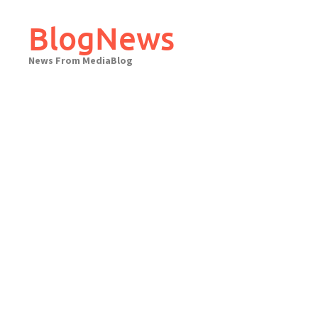
Skip
to
BlogNews
content
News From MediaBlog