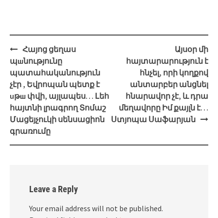
Post
Հայոց ցեղաս
Այսօր մի
navigation
պшնությունը
հայտարարություն է
պատահականություն
հնչել, որի կողքով
չէր , Եվրոպան պետք է
անտարբեր անցնել
uթш փվի, այլապես… Լեհ
հնարավոր չէ, և դրա
հայտնի լրագրող Տոմաշ
մեղավորը Իմ քայլն է…
Մացեյչուկի սենսացիոն
Ստյոպա Սաֆարյան
գրառումը
Leave a Reply
Your email address will not be published.