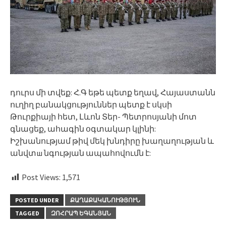
դուրս մի տվեք: Հ.Գ եթե պետք եղավ, Հայաստանն
ուղիղ բանակցություններ պետք է սկսի
Թուրքիայի հետ, Լևոն Տեր- Պետրոսյանի մոտ
գնացեք, ահագին օգտակար կլինի:
Իշխանությամ թիվ մեկ խնդիրը խաղաղության և
անվտш նգության ապահովումն է:
Post Views:
1,571
POSTED UNDER
ՔԱՂԱՔԱԿԱՆՈՒԹՅՈՒՆ
TAGGED
ԶՈՀՐԱՊ ԵԳԱՆՅԱՆ