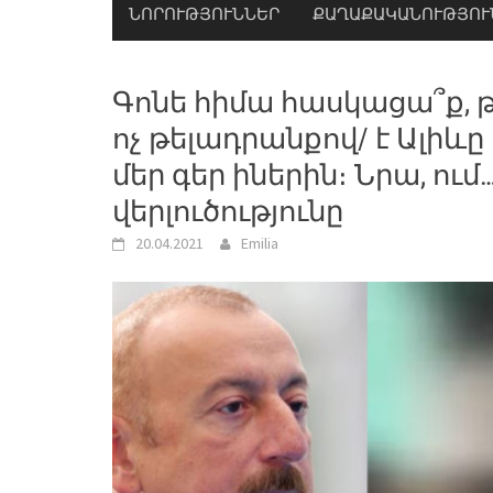
ՆՈՐՈՒԹՅՈՒՆՆԵՐ
ՔԱՂԱՔԱԿԱՆՈՒԹՅՈՒ
Գոնե հիմա հասկացա՞ք, թ
ոչ թելադրանքով/ է Ալիև
մեր գեր իներին։ Նրա, ու
վերլուծությունը
20.04.2021
Emilia