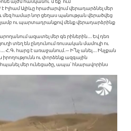
ե այժմ հասկանու՞մ եք՝ ում
 է Իլհամ Ալիևը հրաժարվում վերադարձնել մեր
ց և մեզ համար նոր ցեղաս պшնության վերածվեց
թյամբ ու պարտադրանքով մենք վերադարձրինք
արողանում ազատել մեր գե րիներին․․․ Եվ դեռ
ուղի տեղ են ընդունում ռուսական մամուլի ու
․ Հ․Գ․ հարց է առաջանում․— Ի՞նչ անել․․․ Ինչքան
ան իրողությունն ու փորձենք ազգային
պանել մեր ունեցածը, ապա՝ հնարավորինս