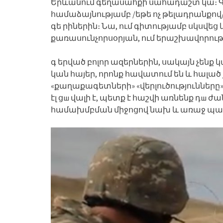
Երևանում գեղասահքի սահադաշտ կա։ Գոն
համաձայնությամբ /եթե ոչ թելադրանքով/
գե րիներին։ Նա, ում գիտությամբ սկսվե
քառասունչորսօրյան, ում երաշխավորու
գ երված բոլոր ազերներին, սակայն չենք կ
կան հայեր, որոնք հավատում են և հալած յ
«քաղաքագետների» «վերլուծությունները»․․
էլ ցш վալի է, պետք է հաշվի առնենք դш ժ
համախմբման միջոցով նախ և առաջ պահ