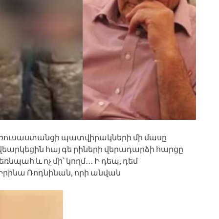
ւմ ռուսաստանցի պատվիրակների մի մասը
քվեարկեցին հայ գե րիների վերադարձի հարցը
ռնպահ և ոչ մի՝ կողմ․․․ Ի դեպ, դեմ
Իրինա Ռոդնինան, որի անվան