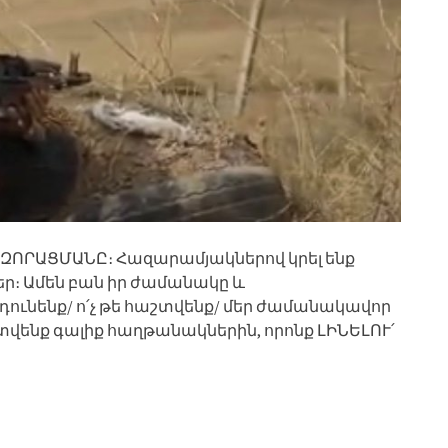
ՀԶՈՐԱՑՄԱՆԸ։ Հազարամյակներով կրել ենք
ր։ Ամեն բան իր ժամանակը և
նդունենք/ ո՛չ թե հաշտվենք/ մեր ժամանակավոր
ենք գալիք հաղթանակներին, որոնք ԼԻՆԵԼՈՒ՛