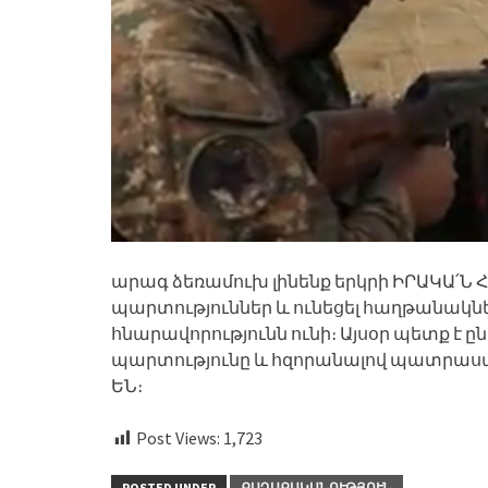
արագ ձեռամուխ լինենք երկրի ԻՐԱԿԱ՛Ն 
պարտություններ և ունեցել հաղթանակնե
հնարավորությունն ունի։ Այսօր պետք է ը
պարտությունը և հզորանալով պատրաստվ
ԵՆ։
Post Views:
1,723
POSTED UNDER
ՔԱՂԱՔԱԿԱՆՈՒԹՅՈՒՆ