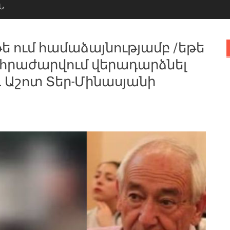
Ն
ե ում համաձայնությամբ /եթե
ը հրաժարվում վերադարձնել
մ… Աշոտ Տեր-Մինասյանի