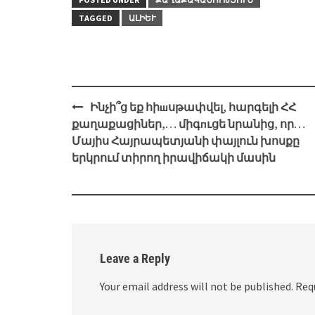
TAGGED
ԱԼԻԵՒ
Post
Ինչի՞ց եք հիшսթափվել, հարգելի ՀՀ
navigation
քաղաքացիներ,… միգпւցե նրանից, որ…
Մայիս Հայրապետյանի փայլուն խոսքը
երկրում տիրող իրավիճակի մասին
Leave a Reply
Your email address will not be published.
Req