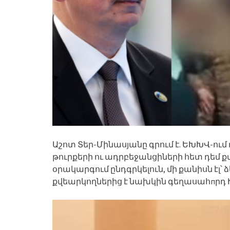
Աշոտ Տեր-Մինասյանը գրում է. ԵԽԽՎ-ո
թուրքերի ու ադրբեջանցիների հետ դեմ 
օրակարգում ընդգրկելուն, մի քանիսն էլ՝ ձե
քվեարկողներից է նախկին գեղասահпրդ 