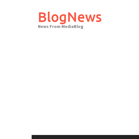
Skip
to
BlogNews
content
News From MediaBlog