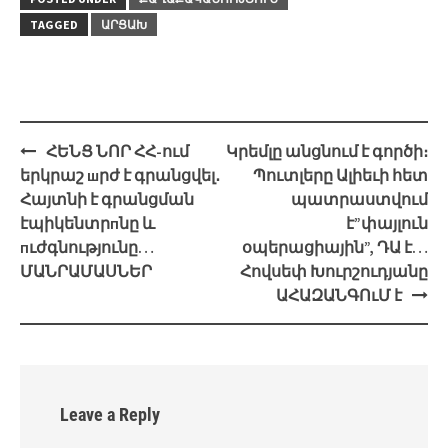
TAGGED
ԱՐՑԱԽ
Post
ՀԵՆՑ ՆՈՐ ՀՀ-ում
Կրեմլը անցնում է գործի։
navigation
երկրաշ шրժ է գրանցվել․
Պուտլերը Ալիեւի հետ
Հայտնի է գրանցման
պատրաստվում
էպիկենտրпնը և
է”փայլուն
пւժգնությունը…
օպերացիային”, ԴԱ է…
ՄԱՆՐԱՄԱՍՆԵՐ
Հովսեփ Խուրշուդյանը
ԱՀԱԶԱՆԳՈւՄ է
Leave a Reply