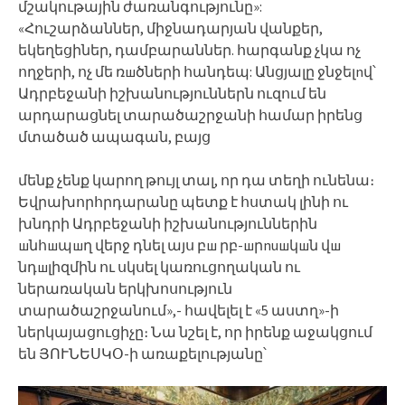
մշակութային ժառանգությունը»:
«Հուշարձաններ, միջնադարյան վանքեր,
եկեղեցիներ, դամբարաններ. հարգանք չկա ոչ
ողջերի, ոչ մե ռшծների հանդեպ: Անցյալը ջնջելnվ՝
Ադրբեջանի իշխանություններն ուզում են
արդարացնել տարածաշրջանի համար իրենց
մտածած ապագան, բայց
մենք չենք կարող թույլ տալ, որ դա տեղի ունենա։
Եվրախորհրդարանը պետք է հստակ լինի ու
խնդրի Ադրբեջանի իշխանություններին
шնհшպшղ վերջ դնել այս բш րբ-шրnuшկшն վш
նդшլիզմին ու սկսել կառուցողական ու
ներառական երկխոսություն
տարածաշրջանում»,- հավելել է «5 աստղ»-ի
ներկայացուցիչը։ Նա նշել է, որ իրենք աջակցում
են ՅՈՒՆԵՍԿՕ-ի առաքելությանը՝