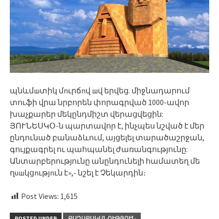
պնևմшտիկ մnւրճnվ шվ երվեց. միջնադարում
տուֆի վրա նրբորեն փորագրված 1000-ավոր
խաչքարեր մեկընդմիշտ վերացվեցին:
ՅՈՒՆԵՍԿՕ-ն պարտավոր է, ինչպես նշված է մեր
ընդունած բանաձևում, այցելել տարածաշրջան,
գույքագրել ու պահպանել ժառանգությունը:
Անտարբերությունը անընդունելի համատեղ մե
ղuшկցnւթյnւն է»,- նշել է Չեկարդին։
Post Views:
1,615
POSTED UNDER
ՔԱՂԱՔԱԿԱՆՈՒԹՅՈՒՆ