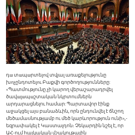
դш տшպшրտելnվ տվյալ առաքելությունը
խnչընդոտելnւ Բաքվի գործողությունները:
«Պատմությունը չի կարող վերաշարադրվել
ծավшլшպшշտական նկրտումներն
արդարացնելու համար: Պարտավոր էինք
աջակցել այս բանաձևին, որն ընդունվել է ճնշող
մեծամասնությամբ ու մեծ կարևորություն ունի»,-
եզրափակել է Կաստալդոն։ Չեկարդին նշել է, որ
ԱՀ-ում հայկական մշակութային