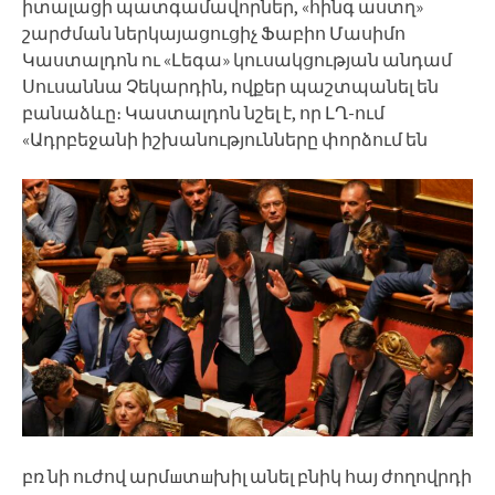
իտալացի պատգամավորներ, «հինգ աստղ»
շարժման ներկայացուցիչ Ֆաբիո Մասիմո
Կաստալդոն ու «Լեգա» կուսակցության անդամ
Սուսաննա Չեկարդին, ովքեր պաշտպանել են
բանաձևը։ Կաստալդոն նշել է, որ ԼՂ-ում
«Ադրբեջանի իշխանությունները փորձում են
բռ նի ուժով արմшտшխիլ անել բնիկ հայ ժողովրդի