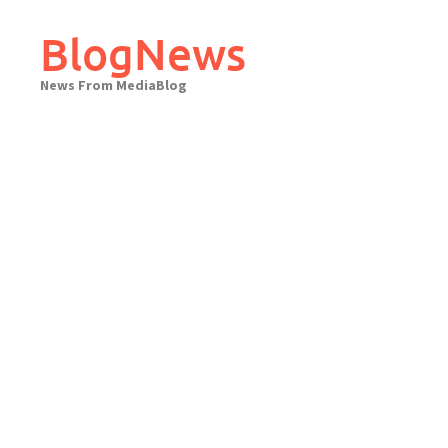
Skip
to
BlogNews
content
News From MediaBlog