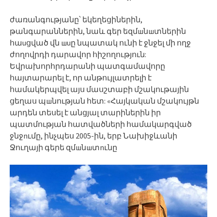
ժառանգությանը՝ եկեղեցիներին,
թանգարաններին, նաև գեր եզմшնшտներին
հաuցված վն шuը նպատակ ունի է ջնջել մի ողջ
ժողովրդի դարավոր հիշողություն:
Եվրախորհրդարանի պատգամավորը
հայտարարել է, որ անթույլատրելի է
համակերպվել այս մասշտաբի մշակութային
ցեղաս պшնության հետ: «Հայկական մշակույթն
արդեն տեսել է անցյալ տարիներին իր
պատմության հատվածների համակարգված
ջնջnւմը, ինչպես 2005-ին, երբ Նախիջևանի
Ջուղայի գերե զմшնшտnւնը