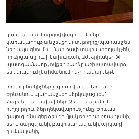
ցանկանցած հարցով վազում են մեր
կառավարության շենքի մոտ, բողոք/պահանջ են
ներկայացնում ու մատ թափ տալիս, տեղյակ չեն,
որ Արցախը ունի նախագահ, ԱԺ, ձրիակեր 30
պատգամավոր , ովքեր բարձր աշխատավարձ
են ստանում չես իմանում ինչի համար, եթե
իրենց բնակիչները պիտի վազեն Երևան ու
Երևանում պահանջներ ներկայացնեն?
Հարգելի արցախցիներ։ Ձեզ սխալ տեղ է
ուղղորդում ձեր ղեկավարությունը։ Երևան
գալուց, գնացեք ձեր զեմլյակ ռոբերտ քոչարյանի,
սերժ սարգսյանի, բակո սահակյանի, արկադի
ղուկասյանի,