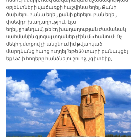
օբյեկտների վաճառքի հաշվինա եղել։ Քանի
ծախելու բանա եղել, քանի քերելու բան եղել,
փսեվդո խաղաղություն էլա
եղել, ջհшնդամ, թե էդ խաղաղության ժամանակ
սահմանին գյոզալ տղաներ չէին մш հանում։ Ոչ
մեկիդ մտքով չի անցնում իմ թվարկած
մարդկանց հարց ուղղել ՝եթե 30 տարի բանակցել
եք ԱՀ-ի հողերը հանձնելու շուրջ, չգիտեիք,