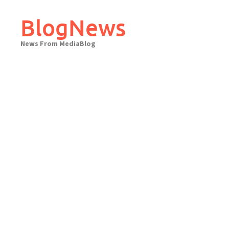
Skip
to
BlogNews
content
News From MediaBlog