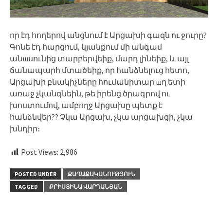
որ էդ հողերով անցնում է Արցախի գազն ու ջուրը?
Գոնե էդ հարցում, կյանքում մի անգամ
անшսունից տարբերվեիք, մարդ լինեիք, և այլ
ճանապարհ մտածեիք, որ հանձնելուց հետո,
Արցախի բնակիչները հումանիտար шղ ետի
առաջ չկանգնեին, թե իրենց ծրագրով ու
խոստումով, ամբողջ Արցախը պետք է
հանձնվեր?? Չկա Արցախ, չկա արցախցի, չկա
խնդիր։
Post Views:
2,986
POSTED UNDER
ՔԱՂԱՔԱԿԱՆՈՒԹՅՈՒՆ
TAGGED
ՔՐԻՍՏԻՆԱ ՎԱՐԴԱՆՅԱՆ