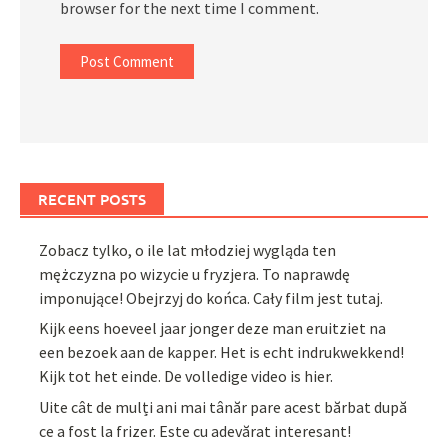
browser for the next time I comment.
RECENT POSTS
Zobacz tylko, o ile lat młodziej wygląda ten
mężczyzna po wizycie u fryzjera. To naprawdę
imponujące! Obejrzyj do końca. Cały film jest tutaj.
Kijk eens hoeveel jaar jonger deze man eruitziet na
een bezoek aan de kapper. Het is echt indrukwekkend!
Kijk tot het einde. De volledige video is hier.
Uite cât de mulți ani mai tânăr pare acest bărbat după
ce a fost la frizer. Este cu adevărat interesant!