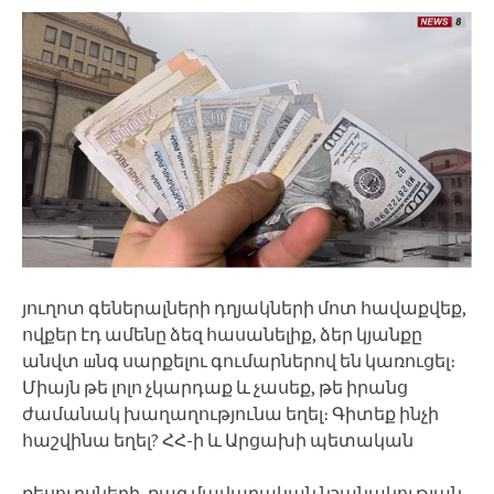
յուղոտ գեներալների դղյակների մոտ հավաքվեք,
ովքեր էդ ամենը ձեզ հասանելիք, ձեր կյանքը
անվտ шնգ սարքելու գումարներով են կառուցել։
Միայն թե լոլո չկարդաք և չասեք, թե իրանց
ժամանակ խաղաղությունա եղել։ Գիտեք ինչի
հաշվինա եղել? ՀՀ-ի և Արցախի պետական
ռեսուրսների, ռազ մավարական նշանակության