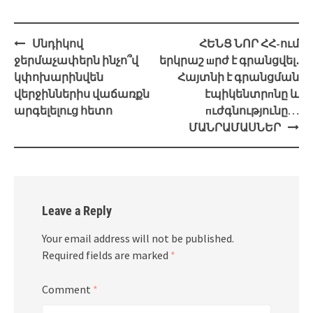
Post
Սնդիկով
ՀԵՆՑ ՆՈՐ ՀՀ-ում
navigation
ջերմաչափերն ինչո՞վ
երկրաշ шրժ է գրանցվել․
կփոխարինվեն
Հայտնի է գրանցման
վերջիններիս վաճառքն
էպիկենտրпնը և
արգելելուց հետո
пւժգնությունը…
ՄԱՆՐԱՄԱՍՆԵՐ
Leave a Reply
Your email address will not be published.
Required fields are marked
*
Comment
*