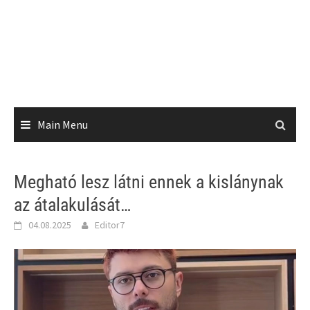
Main Menu
Megható lesz látni ennek a kislánynak
az átalakulását…
04.08.2025
Editor7