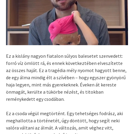
Ez a kislány nagyon fiatalon súlyos balesetet szenvedett:
forró víz ömlött rá, és ennek következtében elveszítette
az összes haját. Ez a tragédia mély nyomot hagyott benne,
de egy álma mindig élt a szívében – hogy egyszer gyönyörű
haja legyen, mint más gyerekeknek. Éveken át kereste
önmagát, kerülte a tükörbe nézést, és titokban
reménykedett egy csodában.
Ez a csoda végül megtörtént. Egy tehetséges fodrász, aki
meghallotta a történetét, úgy döntött, hogy segít neki
valóra váltani az álmát. A változás, amit véghez vitt,