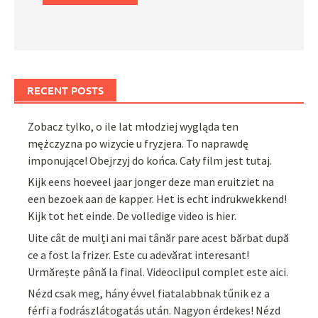
RECENT POSTS
Zobacz tylko, o ile lat młodziej wygląda ten
mężczyzna po wizycie u fryzjera. To naprawdę
imponujące! Obejrzyj do końca. Cały film jest tutaj.
Kijk eens hoeveel jaar jonger deze man eruitziet na
een bezoek aan de kapper. Het is echt indrukwekkend!
Kijk tot het einde. De volledige video is hier.
Uite cât de mulți ani mai tânăr pare acest bărbat după
ce a fost la frizer. Este cu adevărat interesant!
Urmărește până la final. Videoclipul complet este aici.
Nézd csak meg, hány évvel fiatalabbnak tűnik ez a
férfi a fodrászlátogatás után. Nagyon érdekes! Nézd