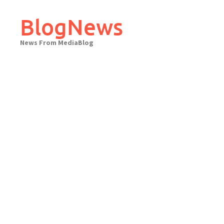
Skip
to
BlogNews
content
News From MediaBlog