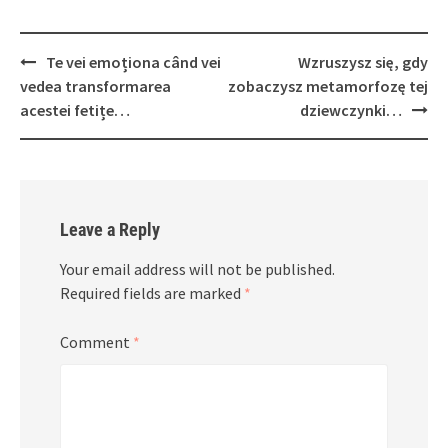
Post
Te vei emoționa când vei
Wzruszysz się, gdy
navigation
vedea transformarea
zobaczysz metamorfozę tej
acestei fetițe…
dziewczynki…
Leave a Reply
Your email address will not be published.
Required fields are marked
*
Comment
*