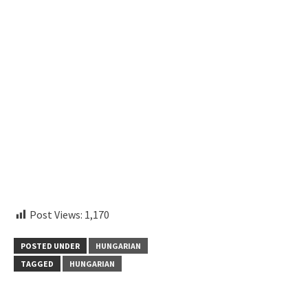
aitohumanizetextconverter.com
Post Views:
1,170
POSTED UNDER
HUNGARIAN
TAGGED
HUNGARIAN