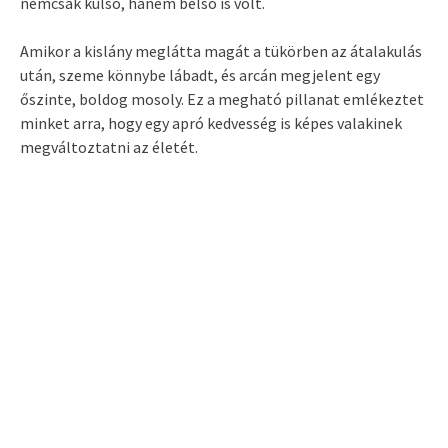
nemcsak külső, hanem belső is volt.
Amikor a kislány meglátta magát a tükörben az átalakulás
után, szeme könnybe lábadt, és arcán megjelent egy
őszinte, boldog mosoly. Ez a megható pillanat emlékeztet
minket arra, hogy egy apró kedvesség is képes valakinek
megváltoztatni az életét.