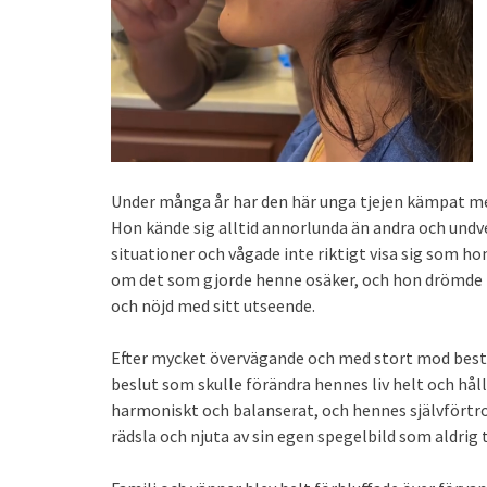
Under många år har den här unga tjejen kämpat med 
Hon kände sig alltid annorlunda än andra och undvek
situationer och vågade inte riktigt visa sig som ho
om det som gjorde henne osäker, och hon drömde l
och nöjd med sitt utseende.
Efter mycket övervägande och med stort mod best
beslut som skulle förändra hennes liv helt och hål
harmoniskt och balanserat, och hennes självförtro
rädsla och njuta av sin egen spegelbild som aldrig t