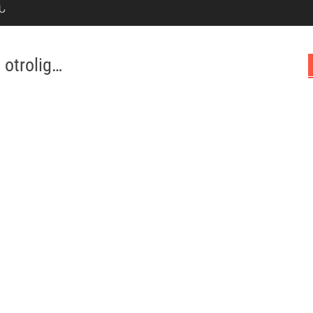
Ն
t otrolig…