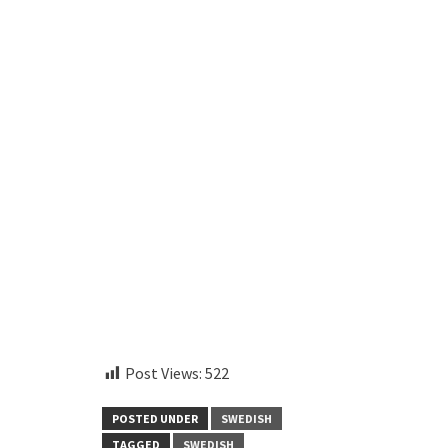
aitohumanizetextconverter.com
Post Views:
522
POSTED UNDER
SWEDISH
TAGGED
SWEDISH