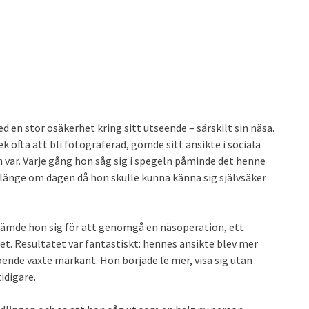
en stor osäkerhet kring sitt utseende – särskilt sin näsa.
 ofta att bli fotograferad, gömde sitt ansikte i sociala
n var. Varje gång hon såg sig i spegeln påminde det henne
änge om dagen då hon skulle kunna känna sig självsäker
ämde hon sig för att genomgå en näsoperation, ett
let. Resultatet var fantastiskt: hennes ansikte blev mer
ende växte markant. Hon började le mer, visa sig utan
idigare.