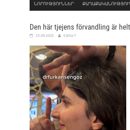
ՆՈՐՈՒԹՅՈՒՆՆԵՐ
ՔԱՂԱՔԱԿԱՆՈՒԹՅՈՒ
Den här tjejens förvandling är hel
15.09.2025
Editor7