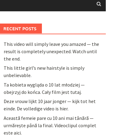
RECENT POSTS
This video will simply leave you amazed — the
result is completely unexpected. Watch until
the end.
This little girl’s new hairstyle is simply
unbelievable.
Ta kobieta wygląda o 10 lat młodziej —
obejrzyj do końca. Cały film jest tutaj.
Deze vrouw lijkt 10 jaar jonger — kijk tot het
einde. De volledige video is hier.
Această femeie pare cu 10 ani mai tânără —
urmărește până la final. Videoclipul complet
este aici.