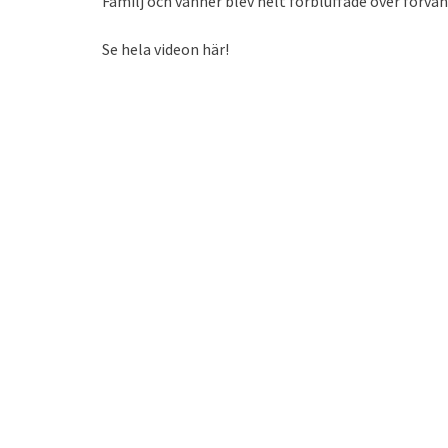
Familj och vänner blev helt förbluffade över förva
Se hela videon här!