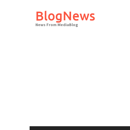
Skip
to
BlogNews
content
News From MediaBlog