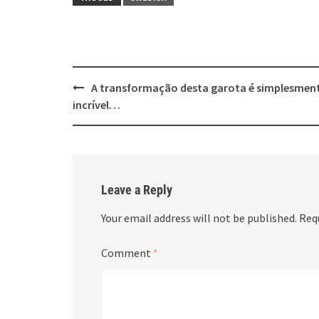
Post
A transformação desta garota é simplesmen
navigation
incrível…
Leave a Reply
Your email address will not be published.
Req
Comment
*