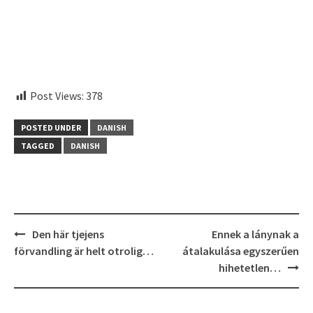
aitohumanizetextconverter.com
Post Views:
378
POSTED UNDER
DANISH
TAGGED
DANISH
Post
Den här tjejens
Ennek a lánynak a
navigation
förvandling är helt otrolig…
átalakulása egyszerűen
hihetetlen…