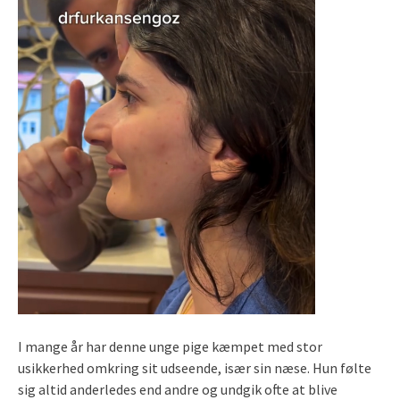
I mange år har denne unge pige kæmpet med stor
usikkerhed omkring sit udseende, især sin næse. Hun følte
sig altid anderledes end andre og undgik ofte at blive