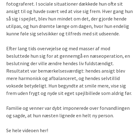
fotograferet. I sociale situationer dækkede hun ofte sit
ansigt til og havde svært ved at vise sig frem. Hver gang hun
så sig i spejlet, blev hun mindet om det, der gjorde hende
utilpas, og hun drømte længe om dagen, hvor hun endelig
kunne føle sig selvsikker og tilfreds med sit udseende.
Efter lang tids overvejelse og med masser af mod
besluttede hun sig for at gennemgå en næseoperation, en
beslutning der ville ændre hendes liv fuldstændigt.
Resultatet var bemærkelsesværdigt: hendes ansigt blev
mere harmonisk og afbalanceret, og hendes selvtillid
voksede betydeligt. Hun begyndte at smile mere, vise sig
frem uden frygt og nyde sit eget spejlbillede som aldrig før.
Familie og venner var dybt imponerede over forvandlingen
og sagde, at hun næsten lignede en helt ny person.
Se hele videoen her!