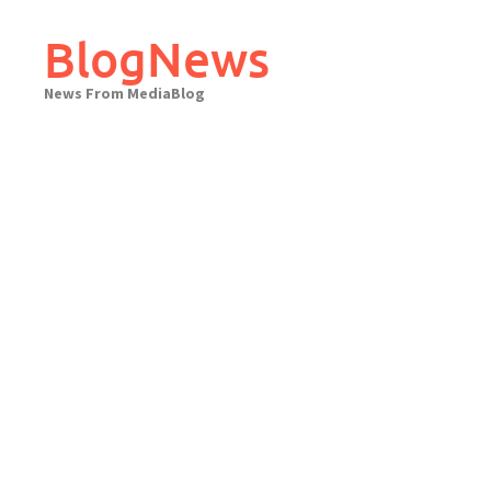
Skip
to
BlogNews
content
News From MediaBlog