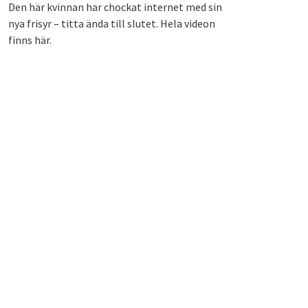
Den här kvinnan har chockat internet med sin
nya frisyr – titta ända till slutet. Hela videon
finns här.