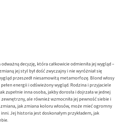
 odważną decyzję, która całkowicie odmieniła jej wygląd –
ianą jej styl był dość zwyczajny i nie wyróżniał się
j wygląd przeszedł niesamowitą metamorfozę. Blond włosy
e, pełen energii i odświeżony wygląd. Rodzina i przyjaciele
k zupełnie inna osoba, jakby dorosła i dojrzała w jednej
ąd zewnętrzny, ale również wzmocniła jej pewność siebie i
a zmiana, jak zmiana koloru włosów, może mieć ogromny
 inni. Jej historia jest doskonałym przykładem, jak
bie.