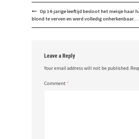
Post
Op 14-jarige leeftijd besloot het meisje haar 
navigation
blond te verven en werd volledig onherkenbaar…
Leave a Reply
Your email address will not be published.
Req
Comment
*