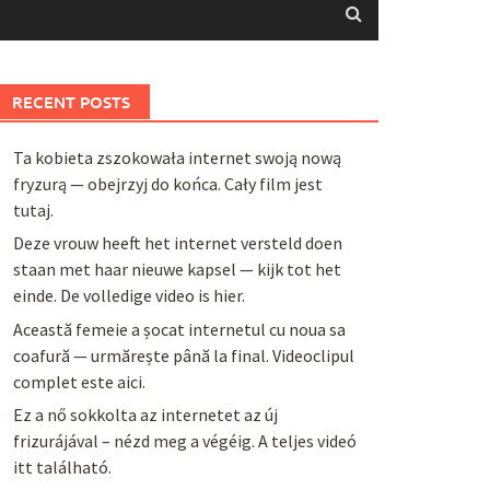
RECENT POSTS
Ta kobieta zszokowała internet swoją nową
fryzurą — obejrzyj do końca. Cały film jest
tutaj.
Deze vrouw heeft het internet versteld doen
staan met haar nieuwe kapsel — kijk tot het
einde. De volledige video is hier.
Această femeie a șocat internetul cu noua sa
coafură — urmărește până la final. Videoclipul
complet este aici.
Ez a nő sokkolta az internetet az új
frizurájával – nézd meg a végéig. A teljes videó
itt található.