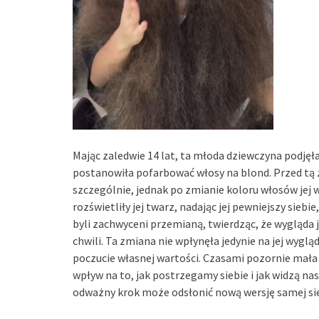
Mając zaledwie 14 lat, ta młoda dziewczyna podjęła
postanowiła pofarbować włosy na blond. Przed tą zm
szczególnie, jednak po zmianie koloru włosów je
rozświetliły jej twarz, nadając jej pewniejszy siebi
byli zachwyceni przemianą, twierdząc, że wygląda ja
chwili. Ta zmiana nie wpłynęła jedynie na jej wygl
poczucie własnej wartości. Czasami pozornie mał
wpływ na to, jak postrzegamy siebie i jak widzą nas
odważny krok może odsłonić nową wersję samej sie