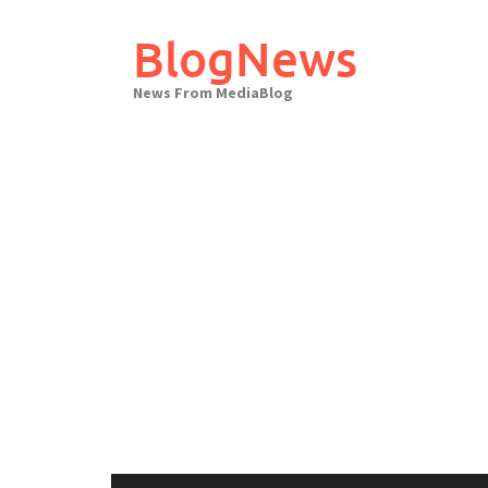
Skip
to
BlogNews
content
News From MediaBlog