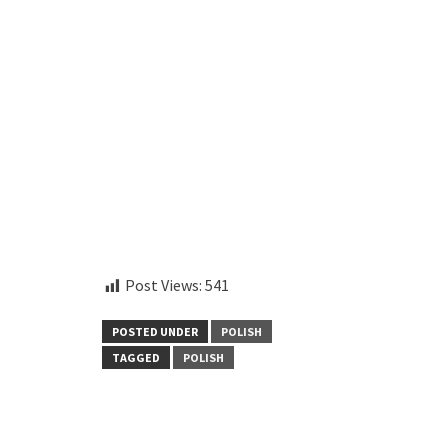
instagram embed code
Post Views:
541
POSTED UNDER
POLISH
TAGGED
POLISH