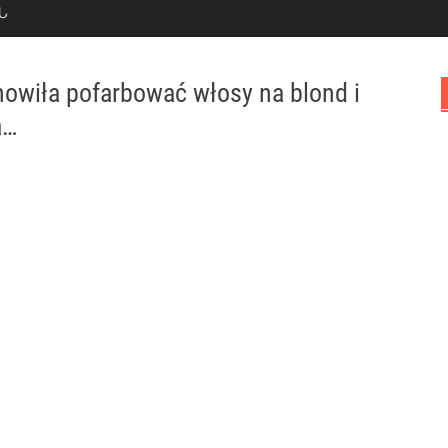
Ն
nowiła pofarbować włosy na blond i
a…