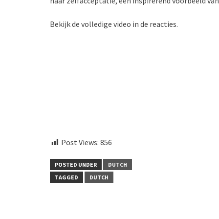
naar zelfacceptatie, een inspirerend voorbeeld va
Bekijk de volledige video in de reacties.
aitohumanizetextconverter.com
Post Views:
856
POSTED UNDER
DUTCH
TAGGED
DUTCH