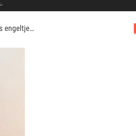
Ն
s engeltje…