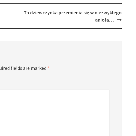
Ta dziewczynka przemienia się w niezwykłego
anioła…
uired fields are marked
*