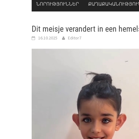
ՆՈՐՈՒԹՅՈՒՆՆԵՐ
ՔԱՂԱՔԱԿԱՆՈՒԹՅՈՒ
Dit meisje verandert in een hemel
16.10.2025
Editor7