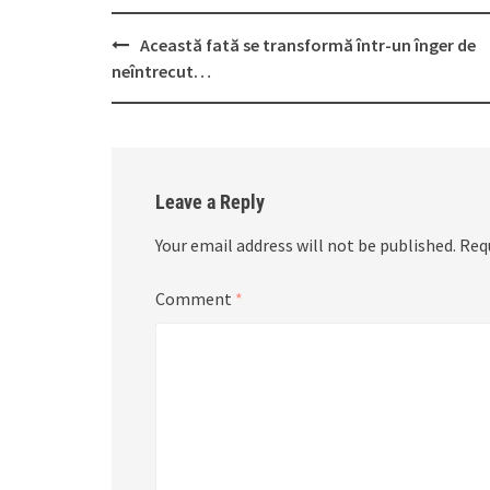
Post
Această fată se transformă într-un înger de
navigation
neîntrecut…
Leave a Reply
Your email address will not be published.
Req
Comment
*