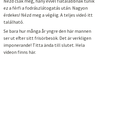
Nézd csak meg, hány évvel fiatalabbnak tűnik
ez a férfi a fodrászlátogatás után. Nagyon
érdekes! Nézd meg a végéig. A teljes videó itt
található.
Se bara hur många år yngre den här mannen
ser ut efter sitt frisörbesök. Det är verkligen
imponerande! Titta ända till slutet. Hela
videon finns här.