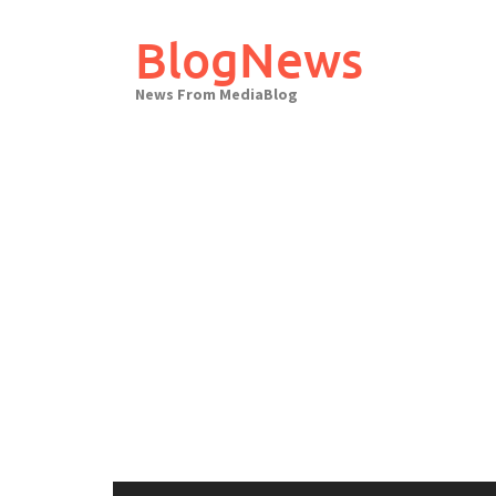
Skip
to
BlogNews
content
News From MediaBlog