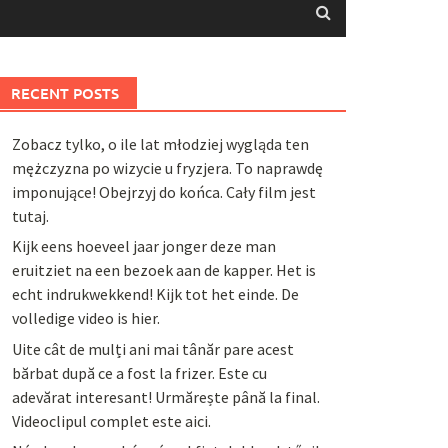
RECENT POSTS
Zobacz tylko, o ile lat młodziej wygląda ten
mężczyzna po wizycie u fryzjera. To naprawdę
imponujące! Obejrzyj do końca. Cały film jest
tutaj.
Kijk eens hoeveel jaar jonger deze man
eruitziet na een bezoek aan de kapper. Het is
echt indrukwekkend! Kijk tot het einde. De
volledige video is hier.
Uite cât de mulți ani mai tânăr pare acest
bărbat după ce a fost la frizer. Este cu
adevărat interesant! Urmărește până la final.
Videoclipul complet este aici.