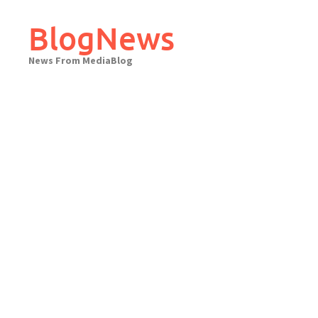
Skip
to
BlogNews
content
News From MediaBlog