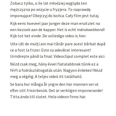
Zobacz tylko, o ile lat młodziej wygląda ten
mężczyzna po wizycie u fryzjera. To naprawdę
imponujące! Obejrzyj do końca. Cały film jest tutaj.
Kijk eens hoeveel jaar jonger deze man eruitziet na
een bezoek aan de kapper. Het is echt indrukwekkend!
Kijk tot het einde. De volledige video is hier.
Uite cât de mulți ani mai tânăr pare acest bărbat după
ce a fost la frizer. Este cu adevărat interesant!
Urmărește până la final. Videoclipul complet este aici.
Nézd csak meg, hány évvel fiatalabbnak tűnik ez a
férfi a fodrászlátogatás után. Nagyon érdekes! Nézd
meg a végéig. A teljes videó itt található.
Se bara hur många år yngre den här mannen ser ut
efter sitt frisörbesök. Det är verkligen imponerande!
Titta ända till slutet. Hela videon finns här.