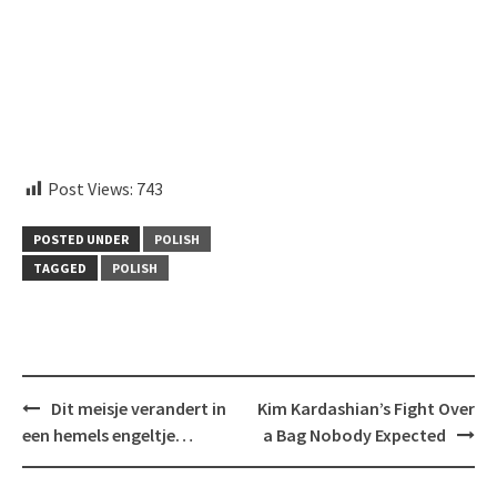
aitohumanizetextconverter.com
Post Views:
743
POSTED UNDER
POLISH
TAGGED
POLISH
Post
Dit meisje verandert in
Kim Kardashian’s Fight Over
navigation
een hemels engeltje…
a Bag Nobody Expected