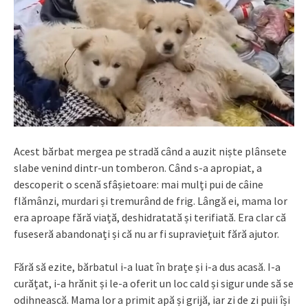
Acest bărbat mergea pe stradă când a auzit niște plânsete
slabe venind dintr-un tomberon. Când s-a apropiat, a
descoperit o scenă sfâșietoare: mai mulți pui de câine
flămânzi, murdari și tremurând de frig. Lângă ei, mama lor
era aproape fără viață, deshidratată și terifiată. Era clar că
fuseseră abandonați și că nu ar fi supraviețuit fără ajutor.
Fără să ezite, bărbatul i-a luat în brațe și i-a dus acasă. I-a
curățat, i-a hrănit și le-a oferit un loc cald și sigur unde să se
odihnească. Mama lor a primit apă și grijă, iar zi de zi puii își