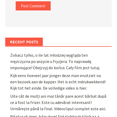
RECENT POSTS
Zobacz tylko, o ile lat młodziej wygląda ten
mężczyzna po wizycie u fryzjera. To naprawdę
imponujące! Obejrzyj do końca. Cały film jest tutaj.
Kijk eens hoeveel jaar jonger deze man eruitziet na
een bezoek aan de kapper. Het is echt indrukwekkend!
Kijk tot het einde. De volledige video is hier.
Uite cât de mulți ani mai tânăr pare acest bărbat după
ce a fost la frizer. Este cu adevărat interesant!
Urmărește până la final. Videoclipul complet este aici.
Nézd csak meg, hány évvel fiatalabbnak tűnik ez a