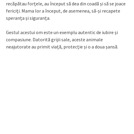
recăpătau forțele, au început să dea din coadă și să se joace
fericiți. Mama lor a început, de asemenea, să-și recapete
speranța și siguranța.
Gestul acestui om este un exemplu autentic de iubire și
compasiune. Datorită grijii sale, aceste animale
neajutorate au primit viață, protecție și o a doua șansă.