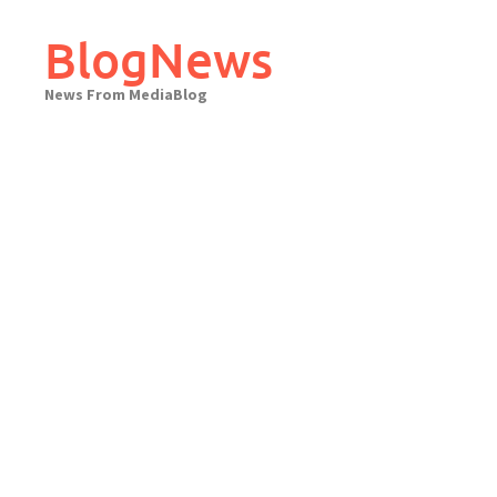
Skip
to
BlogNews
content
News From MediaBlog