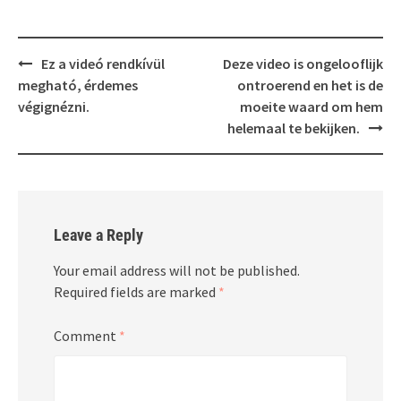
Post
Ez a videó rendkívül
Deze video is ongelooflijk
navigation
megható, érdemes
ontroerend en het is de
végignézni.
moeite waard om hem
helemaal te bekijken.
Leave a Reply
Your email address will not be published.
Required fields are marked
*
Comment
*