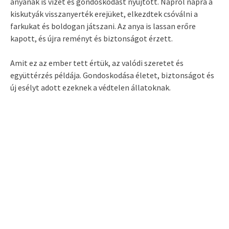
anyának is vizet és gondoskodást nyújtott. Napról napra a
kiskutyák visszanyerték erejüket, elkezdtek csóválni a
farkukat és boldogan játszani. Az anya is lassan erőre
kapott, és újra reményt és biztonságot érzett.
Amit ez az ember tett értük, az valódi szeretet és
együttérzés példája. Gondoskodása életet, biztonságot és
új esélyt adott ezeknek a védtelen állatoknak.