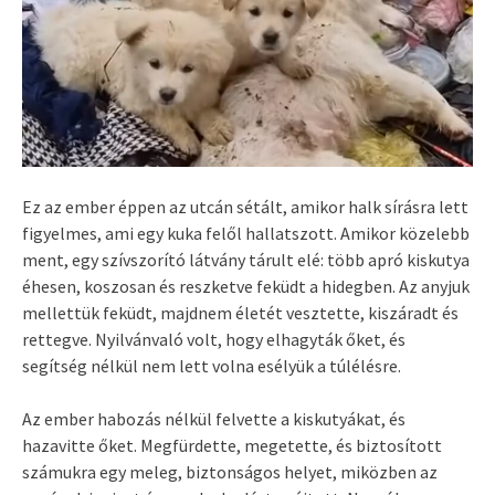
Ez az ember éppen az utcán sétált, amikor halk sírásra lett
figyelmes, ami egy kuka felől hallatszott. Amikor közelebb
ment, egy szívszorító látvány tárult elé: több apró kiskutya
éhesen, koszosan és reszketve feküdt a hidegben. Az anyjuk
mellettük feküdt, majdnem életét vesztette, kiszáradt és
rettegve. Nyilvánvaló volt, hogy elhagyták őket, és
segítség nélkül nem lett volna esélyük a túlélésre.
Az ember habozás nélkül felvette a kiskutyákat, és
hazavitte őket. Megfürdette, megetette, és biztosított
számukra egy meleg, biztonságos helyet, miközben az