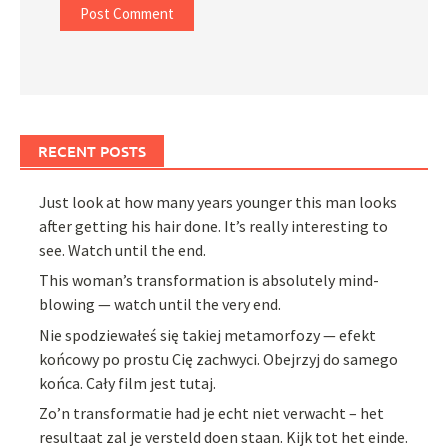
RECENT POSTS
Just look at how many years younger this man looks
after getting his hair done. It’s really interesting to
see. Watch until the end.
This woman’s transformation is absolutely mind-
blowing — watch until the very end.
Nie spodziewałeś się takiej metamorfozy — efekt
końcowy po prostu Cię zachwyci. Obejrzyj do samego
końca. Cały film jest tutaj.
Zo’n transformatie had je echt niet verwacht – het
resultaat zal je versteld doen staan. Kijk tot het einde.