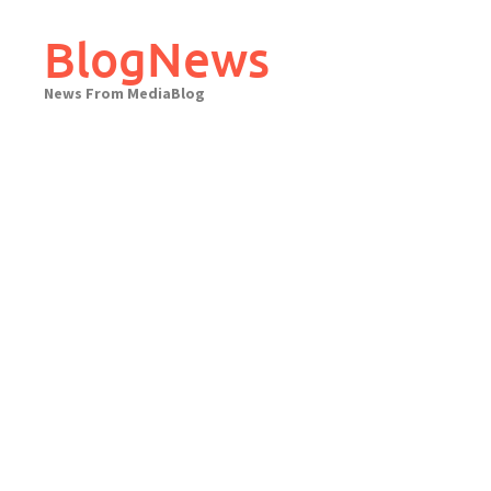
Skip
to
BlogNews
content
News From MediaBlog