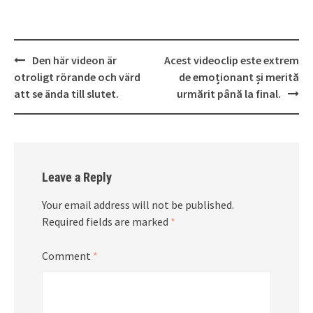
Post
Den här videon är
Acest videoclip este extrem
navigation
otroligt rörande och värd
de emoționant și merită
att se ända till slutet.
urmărit până la final.
Leave a Reply
Your email address will not be published.
Required fields are marked
*
Comment
*