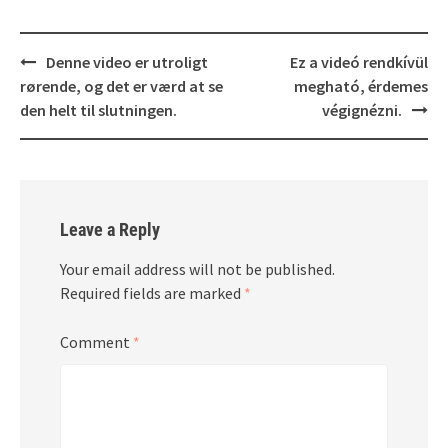
Post
Denne video er utroligt
Ez a videó rendkívül
navigation
rørende, og det er værd at se
megható, érdemes
den helt til slutningen.
végignézni.
Leave a Reply
Your email address will not be published.
Required fields are marked
*
Comment
*