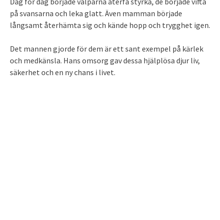
Dag för dag började valparna återfå styrka, de började vifta
på svansarna och leka glatt. Även mamman började
långsamt återhämta sig och kände hopp och trygghet igen.
Det mannen gjorde för dem är ett sant exempel på kärlek
och medkänsla. Hans omsorg gav dessa hjälplösa djur liv,
säkerhet och en ny chans i livet.