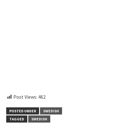
instagram embed code
Post Views:
462
POSTED UNDER
SWEDISH
TAGGED
SWEDISH