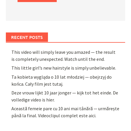
RECENT POSTS
This video will simply leave you amazed — the result
is completely unexpected. Watch until the end.
This little girl’s new hairstyle is simply unbelievable.
Ta kobieta wygląda o 10 lat młodziej — obejrzyj do
końca. Cały film jest tutaj.
Deze vrouw lijkt 10 jaar jonger — kijk tot het einde. De
volledige video is hier.
Această femeie pare cu 10 ani mai tânără — urmărește
până la final. Videoclipul complet este aici.