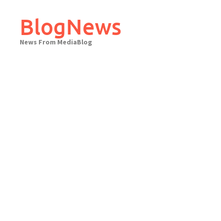
Skip
to
BlogNews
content
News From MediaBlog