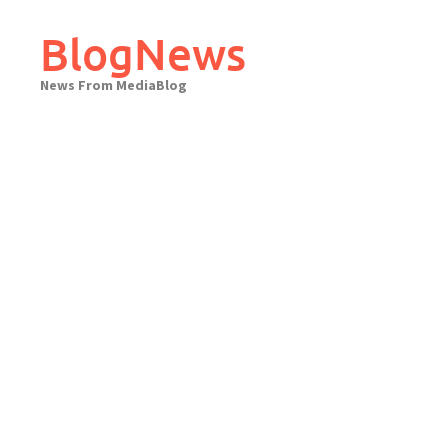
Skip
to
BlogNews
content
News From MediaBlog