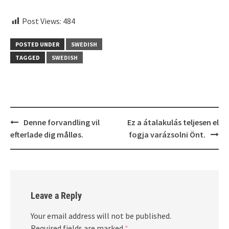
embedcodesgenerator.com
Post Views:
484
POSTED UNDER
SWEDISH
TAGGED
SWEDISH
Post
Denne forvandling vil
Ez a átalakulás teljesen el
navigation
efterlade dig målløs.
fogja varázsolni Önt.
Leave a Reply
Your email address will not be published.
Required fields are marked
*