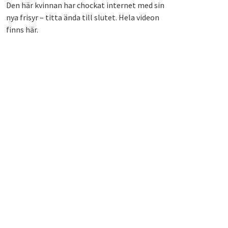
Den här kvinnan har chockat internet med sin
nya frisyr – titta ända till slutet. Hela videon
finns här.