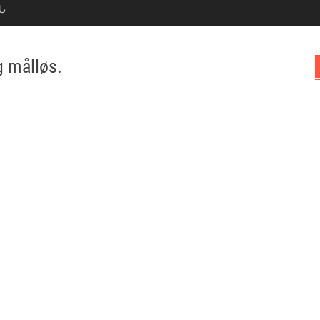
Ն
g målløs.