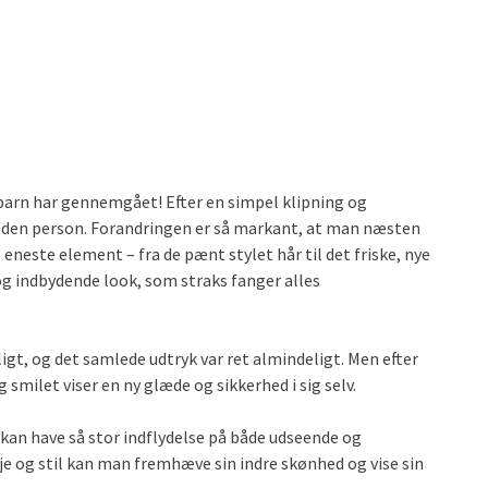
e barn har gennemgået! Efter en simpel klipning og
anden person. Forandringen er så markant, at man næsten
eneste element – fra de pænt stylet hår til det friske, nye
og indbydende look, som straks fanger alles
igt, og det samlede udtryk var ret almindeligt. Men efter
og smilet viser en ny glæde og sikkerhed i sig selv.
 kan have så stor indflydelse på både udseende og
eje og stil kan man fremhæve sin indre skønhed og vise sin