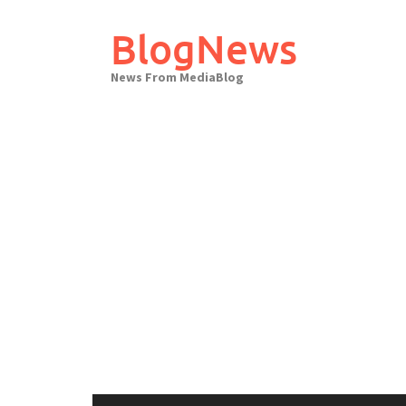
Skip
to
BlogNews
content
News From MediaBlog