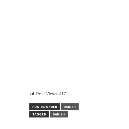
embedcodesgenerator.com
Post Views:
417
POSTED UNDER
DANISH
TAGGED
DANISH