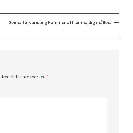
Denna förvandling kommer att lämna dig mållös.
uired fields are marked
*