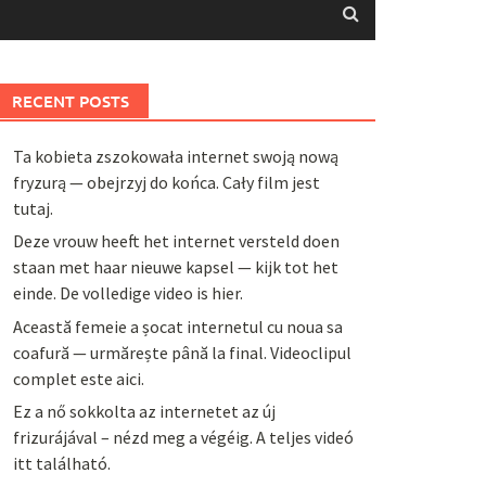
RECENT POSTS
Ta kobieta zszokowała internet swoją nową
fryzurą — obejrzyj do końca. Cały film jest
tutaj.
Deze vrouw heeft het internet versteld doen
staan met haar nieuwe kapsel — kijk tot het
einde. De volledige video is hier.
Această femeie a șocat internetul cu noua sa
coafură — urmărește până la final. Videoclipul
complet este aici.
Ez a nő sokkolta az internetet az új
frizurájával – nézd meg a végéig. A teljes videó
itt található.