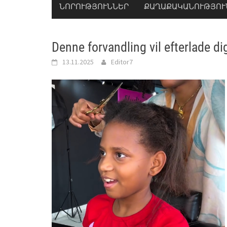
ՆՈՐՈՒԹՅՈՒՆՆԵՐ
ՔԱՂԱՔԱԿԱՆՈՒԹՅՈՒ
Denne forvandling vil efterlade di
13.11.2025
Editor7