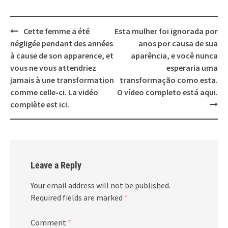
Post
Cette femme a été
Esta mulher foi ignorada por
navigation
négligée pendant des années
anos por causa de sua
à cause de son apparence, et
aparência, e você nunca
vous ne vous attendriez
esperaria uma
jamais à une transformation
transformação como esta.
comme celle-ci. La vidéo
O vídeo completo está aqui.
complète est ici.
Leave a Reply
Your email address will not be published.
Required fields are marked
*
Comment
*