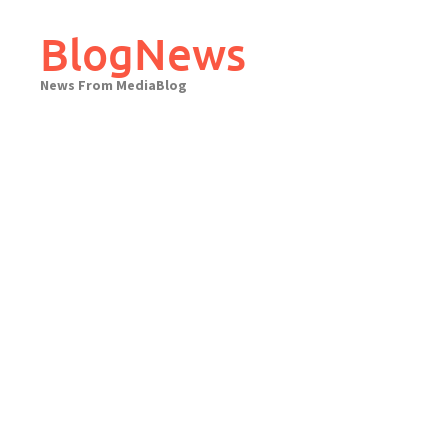
Skip
to
BlogNews
content
News From MediaBlog