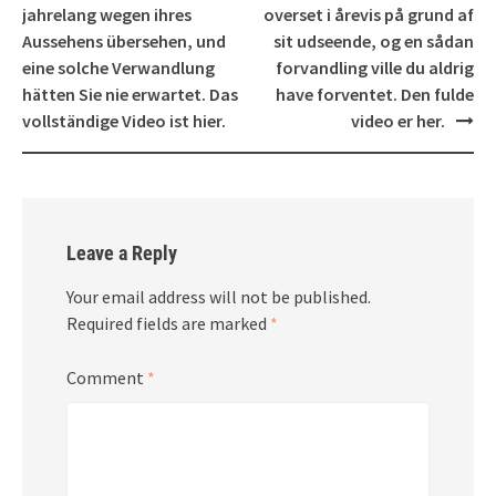
navigation
jahrelang wegen ihres
overset i årevis på grund af
Aussehens übersehen, und
sit udseende, og en sådan
eine solche Verwandlung
forvandling ville du aldrig
hätten Sie nie erwartet. Das
have forventet. Den fulde
vollständige Video ist hier.
video er her.
Leave a Reply
Your email address will not be published.
Required fields are marked
*
Comment
*