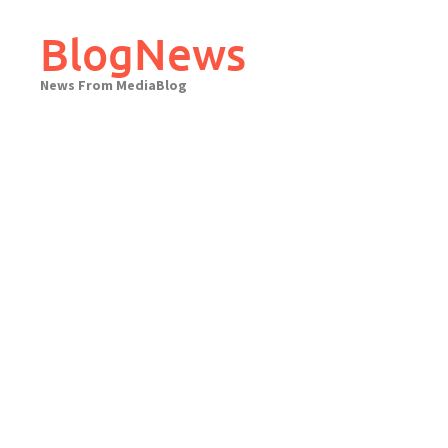
Skip
to
BlogNews
content
News From MediaBlog