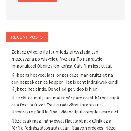
RECENT POSTS
Zobacz tylko, o ile lat młodziej wygląda ten
mężczyzna po wizycie u fryzjera. To naprawdę
imponujące! Obejrzyj do końca. Cały film jest tutaj.
Kijk eens hoeveel jaar jonger deze man eruitziet na
een bezoek aan de kapper. Het is echt indrukwekkend!
Kijk tot het einde. De volledige video is hier.
Uite cât de mulți ani mai tânăr pare acest bărbat după
ce a fost la frizer. Este cu adevărat interesant!
Urmărește până la final. Videoclipul complet este aici.
Nézd csak meg, hány évvel fiatalabbnak tűnik ez a
férfi a fodrászlátogatás után. Nagyon érdekes! Nézd