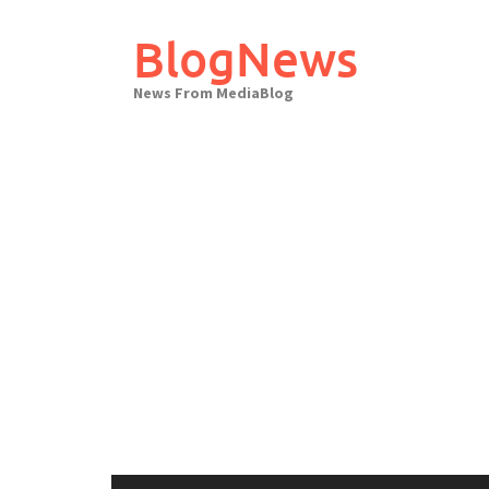
Skip
to
BlogNews
content
News From MediaBlog