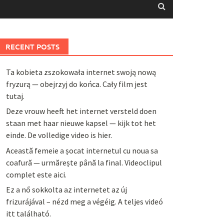
RECENT POSTS
Ta kobieta zszokowała internet swoją nową
fryzurą — obejrzyj do końca. Cały film jest
tutaj.
Deze vrouw heeft het internet versteld doen
staan met haar nieuwe kapsel — kijk tot het
einde. De volledige video is hier.
Această femeie a șocat internetul cu noua sa
coafură — urmărește până la final. Videoclipul
complet este aici.
Ez a nő sokkolta az internetet az új
frizurájával – nézd meg a végéig. A teljes videó
itt található.