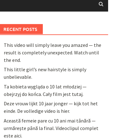
RECENT POSTS
This video will simply leave you amazed — the
result is completely unexpected. Watch until
the end.
This little girl’s new hairstyle is simply
unbelievable.
Ta kobieta wygląda o 10 lat młodziej —
obejrzyj do końca. Cały film jest tutaj.
Deze vrouw lijkt 10 jaar jonger — kijk tot het
einde. De volledige video is hier.
Această femeie pare cu 10 ani mai tânără —
urmărește până la final. Videoclipul complet
este aici.