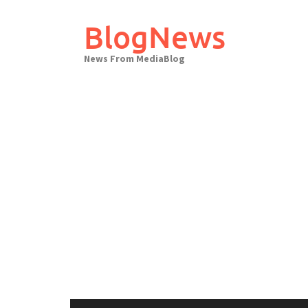
Skip
to
BlogNews
content
News From MediaBlog