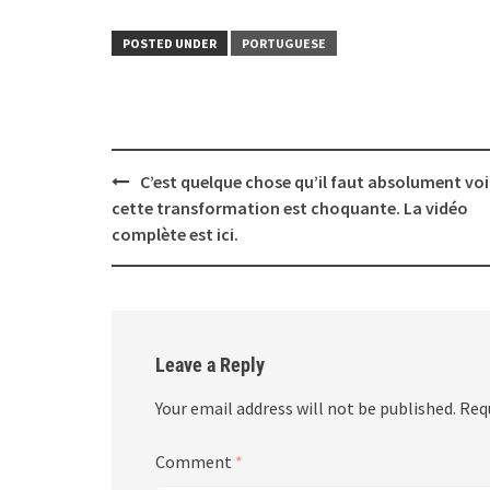
POSTED UNDER
PORTUGUESE
Post
C’est quelque chose qu’il faut absolument voi
navigation
cette transformation est choquante. La vidéo
complète est ici.
Leave a Reply
Your email address will not be published.
Req
Comment
*