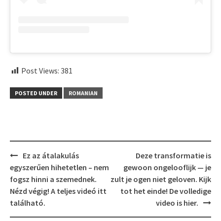
Post Views:
381
POSTED UNDER
ROMANIAN
Post
Ez az átalakulás
Deze transformatie is
navigation
egyszerűen hihetetlen – nem
gewoon ongelooflijk — je
fogsz hinni a szemednek.
zult je ogen niet geloven. Kijk
Nézd végig! A teljes videó itt
tot het einde! De volledige
található.
video is hier.