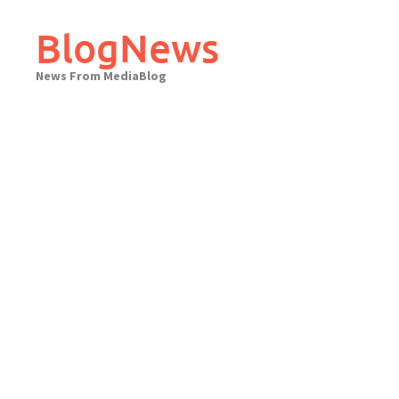
Skip
to
BlogNews
content
News From MediaBlog