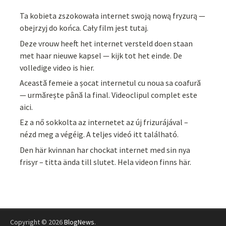
Ta kobieta zszokowała internet swoją nową fryzurą —
obejrzyj do końca. Cały film jest tutaj.
Deze vrouw heeft het internet versteld doen staan
met haar nieuwe kapsel — kijk tot het einde. De
volledige video is hier.
Această femeie a șocat internetul cu noua sa coafură
— urmărește până la final. Videoclipul complet este
aici.
Ez a nő sokkolta az internetet az új frizurájával –
nézd meg a végéig. A teljes videó itt található.
Den här kvinnan har chockat internet med sin nya
frisyr – titta ända till slutet. Hela videon finns här.
Copyright © 2026
BlogNews
.