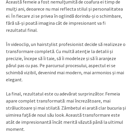
Această femeie a fost nemulțumită de coafura ei timp de
mulți ani, deoarece nu mai reflecta stilul și personalitatea
ei. În fiecare zi se privea în oglindă dorindu-și o schimbare,
fără să-și poată imagina cât de impresionant va fi
rezultatul final.
În videoclip, un hairstylist profesionist decide să realizeze o
transformare completă. Cu multă atenție la detalii și
precizie, începe să îi taie, să îi modeleze și să îi aranjeze
părul pas cu pas. Pe parcursul procesului, aspectul ei se
schimbă vizibil, devenind mai modern, mai armonios și mai
elegant.
La final, rezultatul este cu adevărat surprinzător. Femeia
apare complet transformată: mai încrezătoare, mai
strălucitoare și mai stilată. Zâmbetul ei arată clar bucuria și
uimirea față de noul său look. Această transformare este
atât de impresionantă încât merită văzută până la ultimul
moment.