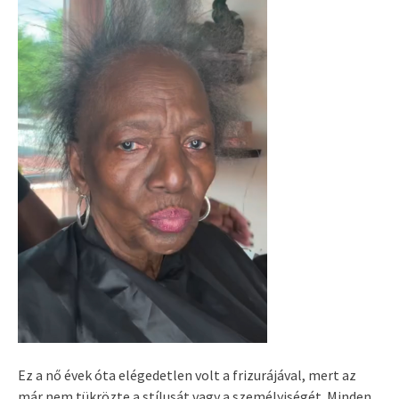
Ez a nő évek óta elégedetlen volt a frizurájával, mert az
már nem tükrözte a stílusát vagy a személyiségét. Minden