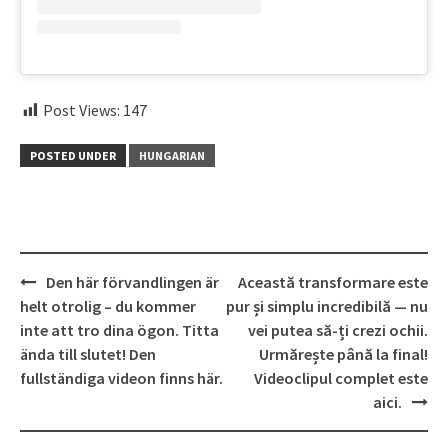
Post Views:
147
POSTED UNDER
HUNGARIAN
Post
Den här förvandlingen är
Această transformare este
navigation
helt otrolig – du kommer
pur și simplu incredibilă — nu
inte att tro dina ögon. Titta
vei putea să-ți crezi ochii.
ända till slutet! Den
Urmărește până la final!
fullständiga videon finns här.
Videoclipul complet este
aici.