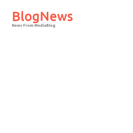
Skip
to
BlogNews
content
News From MediaBlog