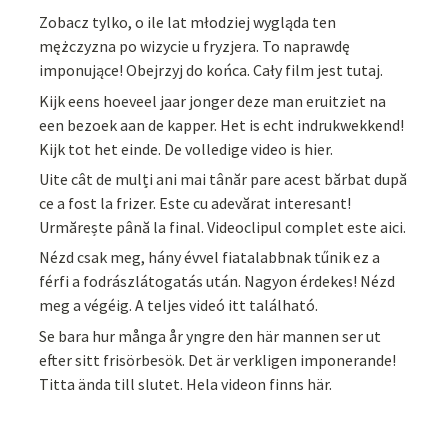
Zobacz tylko, o ile lat młodziej wygląda ten
mężczyzna po wizycie u fryzjera. To naprawdę
imponujące! Obejrzyj do końca. Cały film jest tutaj.
Kijk eens hoeveel jaar jonger deze man eruitziet na
een bezoek aan de kapper. Het is echt indrukwekkend!
Kijk tot het einde. De volledige video is hier.
Uite cât de mulți ani mai tânăr pare acest bărbat după
ce a fost la frizer. Este cu adevărat interesant!
Urmărește până la final. Videoclipul complet este aici.
Nézd csak meg, hány évvel fiatalabbnak tűnik ez a
férfi a fodrászlátogatás után. Nagyon érdekes! Nézd
meg a végéig. A teljes videó itt található.
Se bara hur många år yngre den här mannen ser ut
efter sitt frisörbesök. Det är verkligen imponerande!
Titta ända till slutet. Hela videon finns här.