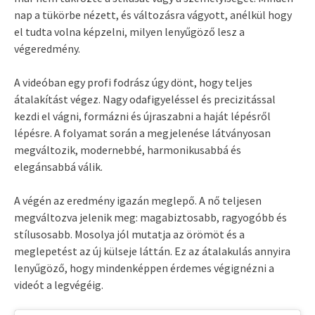
nap a tükörbe nézett, és változásra vágyott, anélkül hogy
el tudta volna képzelni, milyen lenyűgöző lesz a
végeredmény.
A videóban egy profi fodrász úgy dönt, hogy teljes
átalakítást végez. Nagy odafigyeléssel és precizitással
kezdi el vágni, formázni és újraszabni a haját lépésről
lépésre. A folyamat során a megjelenése látványosan
megváltozik, modernebbé, harmonikusabbá és
elegánsabbá válik.
A végén az eredmény igazán meglepő. A nő teljesen
megváltozva jelenik meg: magabiztosabb, ragyogóbb és
stílusosabb. Mosolya jól mutatja az örömöt és a
meglepetést az új külseje láttán. Ez az átalakulás annyira
lenyűgöző, hogy mindenképpen érdemes végignézni a
videót a legvégéig.