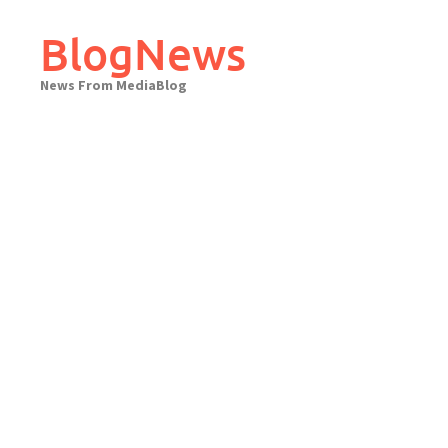
Skip
to
BlogNews
content
News From MediaBlog