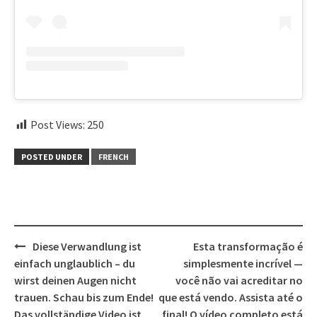
Post Views:
250
POSTED UNDER
FRENCH
Post
Diese Verwandlung ist
Esta transformação é
navigation
einfach unglaublich – du
simplesmente incrível —
wirst deinen Augen nicht
você não vai acreditar no
trauen. Schau bis zum Ende!
que está vendo. Assista até o
Das vollständige Video ist
final! O vídeo completo está