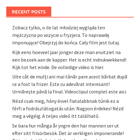
RECENT POSTS
Zobacz tylko, o ile lat młodziej wygląda ten
mężczyzna po wizycie u fryzjera. To naprawdę
imponujące! Obejrzyj do końca. Cały film jest tutaj.
Kijk eens hoeveel jaar jonger deze man eruitziet na
een bezoek aan de kapper. Het is echt indrukwekkend!
Kijk tot het einde. De volledige video is hier.
Uite cât de mulți ani mai tânăr pare acest bărbat după
ce a fost la frizer. Este cu adevărat interesant!
Urmărește până la final. Videoclipul complet este aici.
Nézd csak meg, hány évvel fiatalabbnak tűnik ez a
férfi a fodrászlátogatás után. Nagyon érdekes! Nézd
meg a végéig. A teljes videó itt található.
Se bara hur många år yngre den här mannen ser ut
efter sitt frisörbesök. Det är verkligen imponerande!