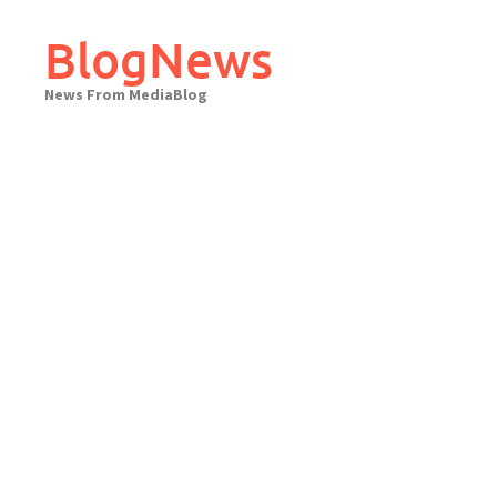
Skip
to
BlogNews
content
News From MediaBlog