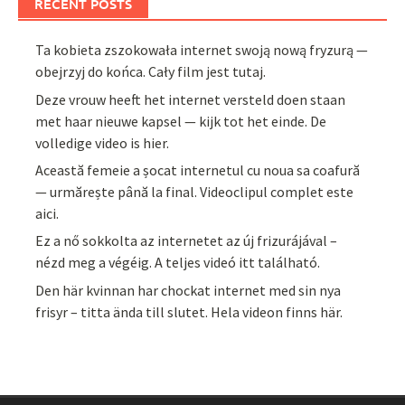
RECENT POSTS
Ta kobieta zszokowała internet swoją nową fryzurą —
obejrzyj do końca. Cały film jest tutaj.
Deze vrouw heeft het internet versteld doen staan
met haar nieuwe kapsel — kijk tot het einde. De
volledige video is hier.
Această femeie a șocat internetul cu noua sa coafură
— urmărește până la final. Videoclipul complet este
aici.
Ez a nő sokkolta az internetet az új frizurájával –
nézd meg a végéig. A teljes videó itt található.
Den här kvinnan har chockat internet med sin nya
frisyr – titta ända till slutet. Hela videon finns här.