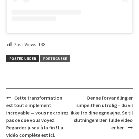
Post Views:
138
POSTED UNDER
PORTUGUESE
Post
Cette transformation
Denne forvandling er
navigation
est tout simplement
simpelthen utrolig – du vil
incroyable — vous ne croirez
ikke tro dine egne øjne. Se til
pas ce que vous voyez.
slutningen! Den fulde video
Regardez jusqu’à la fin ! La
er her.
vidéo complète est ici.