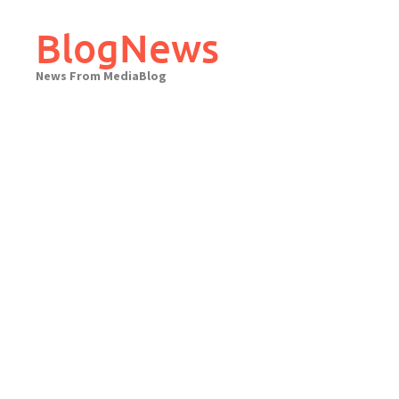
Skip
to
BlogNews
content
News From MediaBlog