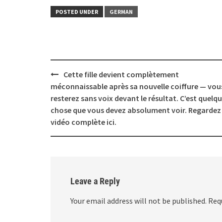
POSTED UNDER
GERMAN
Post
Cette fille devient complètement
navigation
méconnaissable après sa nouvelle coiffure — vou
resterez sans voix devant le résultat. C’est quelq
chose que vous devez absolument voir. Regardez 
vidéo complète ici.
Leave a Reply
Your email address will not be published.
Req