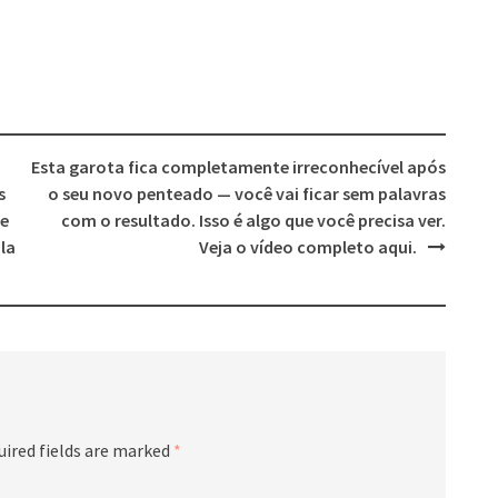
Esta garota fica completamente irreconhecível após
s
o seu novo penteado — você vai ficar sem palavras
ue
com o resultado. Isso é algo que você precisa ver.
la
Veja o vídeo completo aqui.
uired fields are marked
*