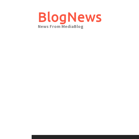
Skip
to
BlogNews
content
News From MediaBlog