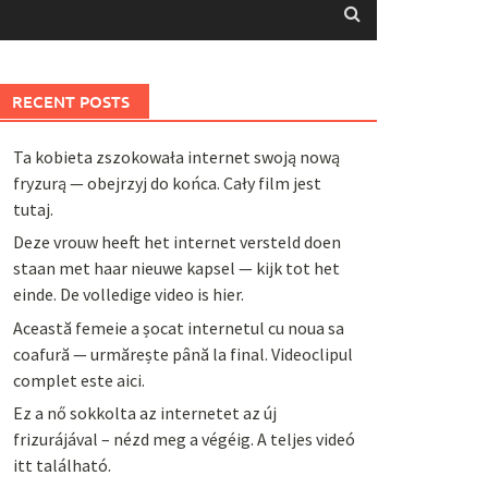
RECENT POSTS
Ta kobieta zszokowała internet swoją nową
fryzurą — obejrzyj do końca. Cały film jest
tutaj.
Deze vrouw heeft het internet versteld doen
staan met haar nieuwe kapsel — kijk tot het
einde. De volledige video is hier.
Această femeie a șocat internetul cu noua sa
coafură — urmărește până la final. Videoclipul
complet este aici.
Ez a nő sokkolta az internetet az új
frizurájával – nézd meg a végéig. A teljes videó
itt található.