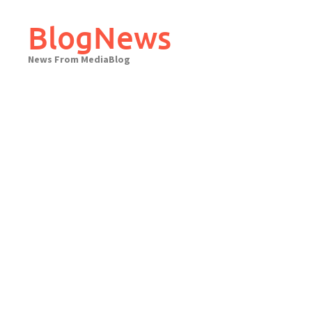
Skip
to
BlogNews
content
News From MediaBlog