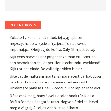
RECENT POSTS
Zobacz tylko, o ile lat młodziej wygląda ten
mężczyzna po wizycie u fryzjera. To naprawdę
imponujące! Obejrzyj do końca. Cały film jest tutaj.
Kijk eens hoeveel jaar jonger deze man eruitziet na
een bezoek aan de kapper. Het is echt indrukwekkend!
Kijk tot het einde. De volledige video is hier.
Uite cât de mulți ani mai tânăr pare acest bărbat după
ce a fost la frizer. Este cu adevărat interesant!
Urmărește până la final. Videoclipul complet este aici.
Nézd csak meg, hány évvel fiatalabbnak tűnik ez a
férfi a fodrászlátogatás után. Nagyon érdekes! Nézd
meg a végéig. A teljes videó itt található.