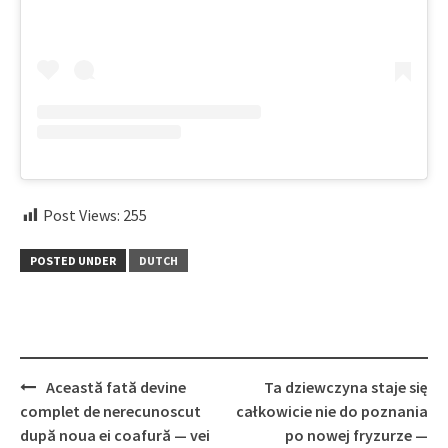
Post Views:
255
POSTED UNDER
DUTCH
Post
Această fată devine
Ta dziewczyna staje się
navigation
complet de nerecunoscut
całkowicie nie do poznania
după noua ei coafură — vei
po nowej fryzurze —