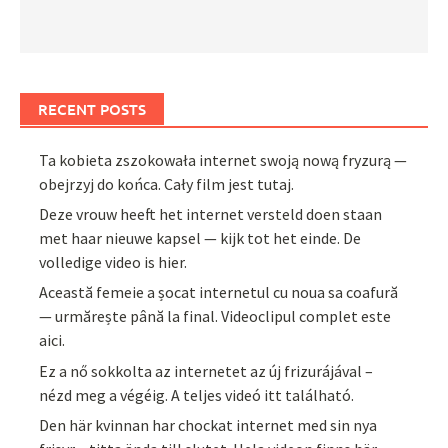
RECENT POSTS
Ta kobieta zszokowała internet swoją nową fryzurą —
obejrzyj do końca. Cały film jest tutaj.
Deze vrouw heeft het internet versteld doen staan
met haar nieuwe kapsel — kijk tot het einde. De
volledige video is hier.
Această femeie a șocat internetul cu noua sa coafură
— urmărește până la final. Videoclipul complet este
aici.
Ez a nő sokkolta az internetet az új frizurájával –
nézd meg a végéig. A teljes videó itt található.
Den här kvinnan har chockat internet med sin nya