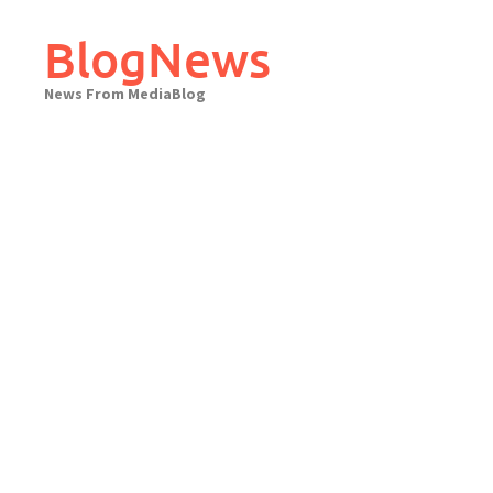
Skip
to
BlogNews
content
News From MediaBlog