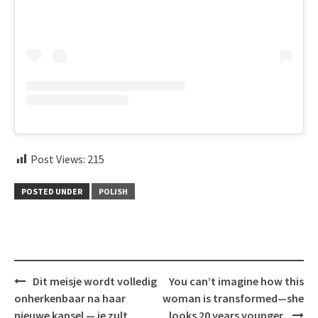
Post Views:
215
POSTED UNDER
POLISH
Post
Dit meisje wordt volledig
You can’t imagine how this
navigation
onherkenbaar na haar
woman is transformed—she
nieuwe kapsel — je zult
looks 20 years younger.