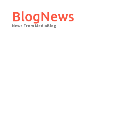
Skip
to
BlogNews
content
News From MediaBlog