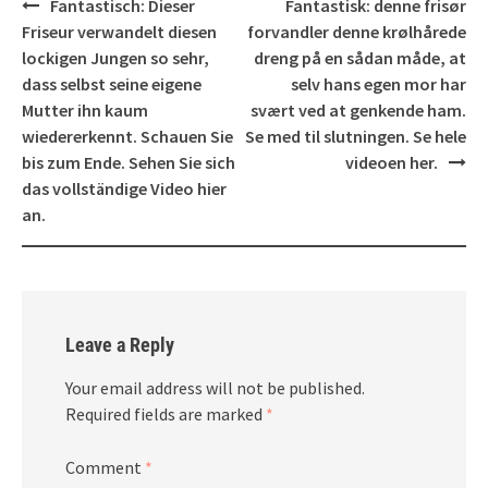
Post
Fantastisch: Dieser
Fantastisk: denne frisør
navigation
Friseur verwandelt diesen
forvandler denne krølhårede
lockigen Jungen so sehr,
dreng på en sådan måde, at
dass selbst seine eigene
selv hans egen mor har
Mutter ihn kaum
svært ved at genkende ham.
wiedererkennt. Schauen Sie
Se med til slutningen. Se hele
bis zum Ende. Sehen Sie sich
videoen her.
das vollständige Video hier
an.
Leave a Reply
Your email address will not be published.
Required fields are marked
*
Comment
*