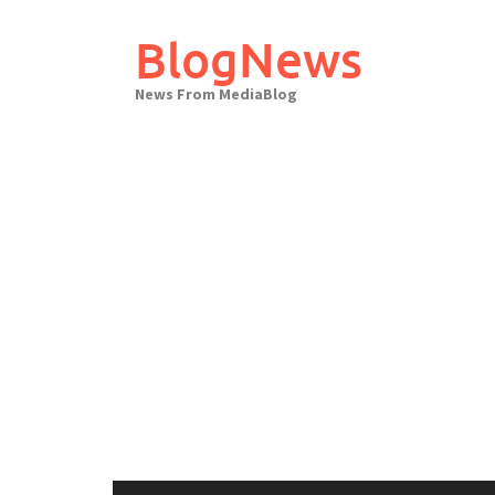
Skip
to
BlogNews
content
News From MediaBlog