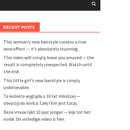
RECENT POSTS
This woman’s new hairstyle creates a true
wow effect — it’s absolutely stunning.
This video will simply leave you amazed — the
result is completely unexpected. Watch until
the end.
This little girl’s new hairstyle is simply
unbelievable.
Ta kobieta wygląda o 10 lat młodziej —
obejrzyj do końca. Cały film jest tutaj.
Deze vrouw lijkt 10 jaar jonger — kijk tot het
einde. De volledige video is hier.