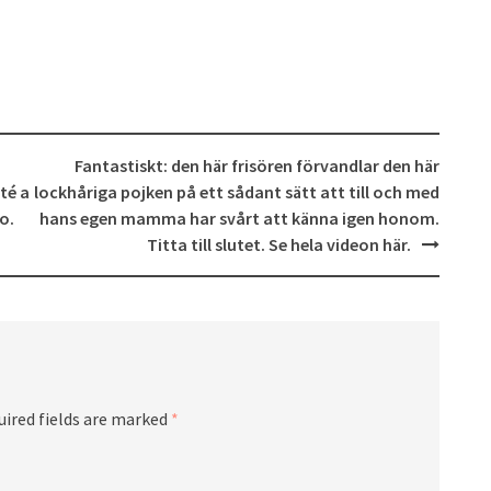
Fantastiskt: den här frisören förvandlar den här
té a
lockhåriga pojken på ett sådant sätt att till och med
o.
hans egen mamma har svårt att känna igen honom.
Titta till slutet. Se hela videon här.
uired fields are marked
*