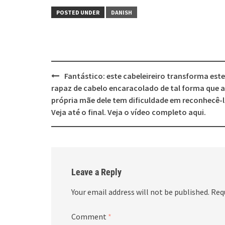
POSTED UNDER
DANISH
Post
Fantástico: este cabeleireiro transforma este
navigation
rapaz de cabelo encaracolado de tal forma que a
própria mãe dele tem dificuldade em reconhecê-l
Veja até o final. Veja o vídeo completo aqui.
Leave a Reply
Your email address will not be published.
Req
Comment
*