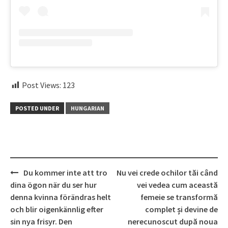
Post Views:
123
POSTED UNDER
HUNGARIAN
Post
Du kommer inte att tro
Nu vei crede ochilor tăi când
navigation
dina ögon när du ser hur
vei vedea cum această
denna kvinna förändras helt
femeie se transformă
och blir oigenkännlig efter
complet și devine de
sin nya frisyr. Den
nerecunoscut după noua