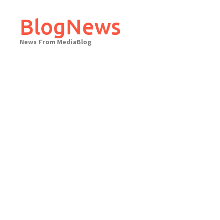
Skip
to
BlogNews
content
News From MediaBlog