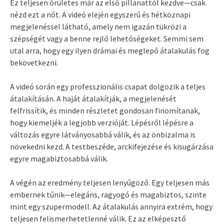
Ez teljesen őrületes már az első pillanattól kezdve—csak
nézd ezt a nőt. A videó elején egyszerű és hétköznapi
megjelenéssel látható, amely nem igazán tükrözi a
szépségét vagy a benne rejlő lehetőségeket. Semmi sem
utal arra, hogy egy ilyen drámai és meglepő átalakulás fog
bekövetkezni.
A videó során egy professzionális csapat dolgozik a teljes
átalakításán. A haját átalakítják, a megjelenését
felfrissítik, és minden részletet gondosan finomítanak,
hogy kiemeljék a legjobb verzióját. Lépésről lépésre a
változás egyre látványosabbá válik, és az önbizalma is
növekedni kezd. A testbeszéde, arckifejezése és kisugárzása
egyre magabiztosabbá válik.
A végén az eredmény teljesen lenyűgöző. Egy teljesen más
embernek tűnik—elegáns, ragyogó és magabiztos, szinte
mint egy szupermodell. Az átalakulás annyira extrém, hogy
teljesen felismerhetetlenné válik. Ez az elképesztő