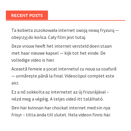
RECENT POSTS
Ta kobieta zszokowała internet swoją nową fryzurą —
obejrzyj do końca. Cały film jest tutaj.
Deze vrouw heeft het internet versteld doen staan
met haar nieuwe kapsel — kijk tot het einde. De
volledige video is hier.
Această femeie a șocat internetul cu noua sa coafură
— urmărește până la final. Videoclipul complet este
aici.
Ez a nő sokkolta az internetet az új frizurájával –
nézd meg a végéig. A teljes videó itt található.
Den här kvinnan har chockat internet med sin nya
frisyr – titta ända till slutet. Hela videon finns här.