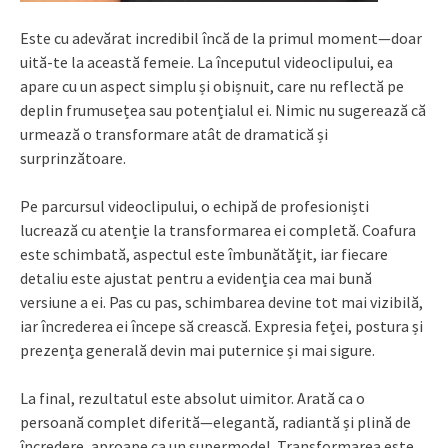
Este cu adevărat incredibil încă de la primul moment—doar
uită-te la această femeie. La începutul videoclipului, ea
apare cu un aspect simplu și obișnuit, care nu reflectă pe
deplin frumusețea sau potențialul ei. Nimic nu sugerează că
urmează o transformare atât de dramatică și
surprinzătoare.
Pe parcursul videoclipului, o echipă de profesioniști
lucrează cu atenție la transformarea ei completă. Coafura
este schimbată, aspectul este îmbunătățit, iar fiecare
detaliu este ajustat pentru a evidenția cea mai bună
versiune a ei. Pas cu pas, schimbarea devine tot mai vizibilă,
iar încrederea ei începe să crească. Expresia feței, postura și
prezența generală devin mai puternice și mai sigure.
La final, rezultatul este absolut uimitor. Arată ca o
persoană complet diferită—elegantă, radiantă și plină de
încredere, aproape ca un supermodel. Transformarea este