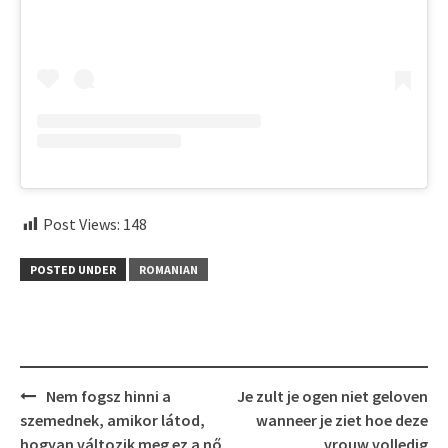
Post Views:
148
POSTED UNDER
ROMANIAN
Post
Nem fogsz hinni a
Je zult je ogen niet geloven
navigation
szemednek, amikor látod,
wanneer je ziet hoe deze
hogyan változik meg ez a nő
vrouw volledig