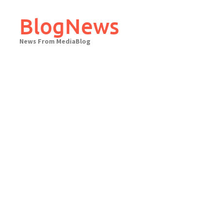
Skip
to
BlogNews
content
News From MediaBlog