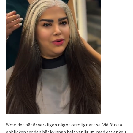
Wow, det här är verkligen något otroligt att se. Vid första
anblicken ser den här kvinnan helt vanlig ut, med ett enkelt