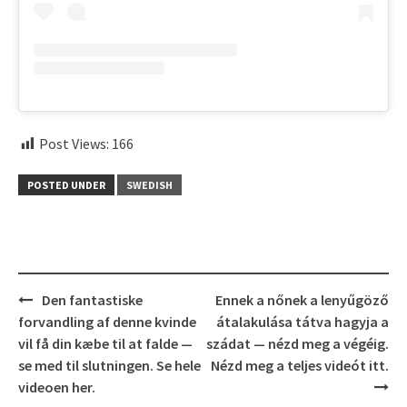
Post Views:
166
POSTED UNDER
SWEDISH
Post
Den fantastiske
Ennek a nőnek a lenyűgöző
navigation
forvandling af denne kvinde
átalakulása tátva hagyja a
vil få din kæbe til at falde —
szádat — nézd meg a végéig.
se med til slutningen. Se hele
Nézd meg a teljes videót itt.
videoen her.