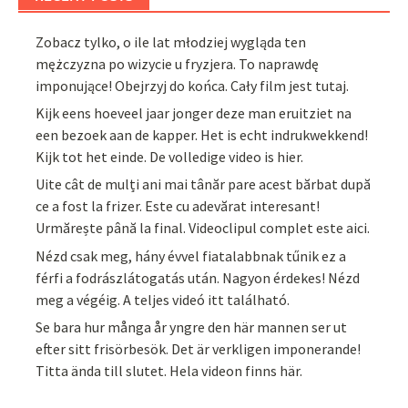
Zobacz tylko, o ile lat młodziej wygląda ten
mężczyzna po wizycie u fryzjera. To naprawdę
imponujące! Obejrzyj do końca. Cały film jest tutaj.
Kijk eens hoeveel jaar jonger deze man eruitziet na
een bezoek aan de kapper. Het is echt indrukwekkend!
Kijk tot het einde. De volledige video is hier.
Uite cât de mulți ani mai tânăr pare acest bărbat după
ce a fost la frizer. Este cu adevărat interesant!
Urmărește până la final. Videoclipul complet este aici.
Nézd csak meg, hány évvel fiatalabbnak tűnik ez a
férfi a fodrászlátogatás után. Nagyon érdekes! Nézd
meg a végéig. A teljes videó itt található.
Se bara hur många år yngre den här mannen ser ut
efter sitt frisörbesök. Det är verkligen imponerande!
Titta ända till slutet. Hela videon finns här.