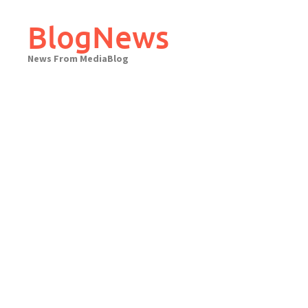
Skip
to
BlogNews
content
News From MediaBlog