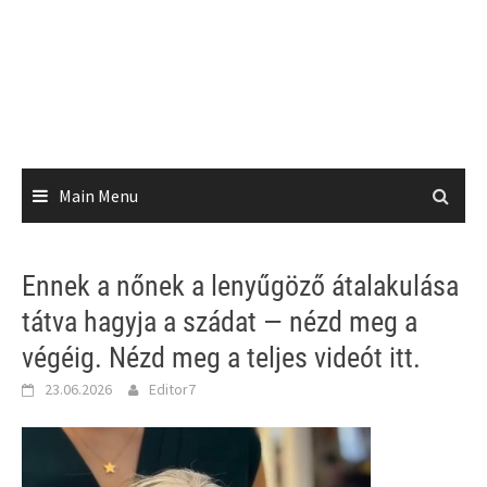
Main Menu
Ennek a nőnek a lenyűgöző átalakulása
tátva hagyja a szádat — nézd meg a
végéig. Nézd meg a teljes videót itt.
23.06.2026
Editor7