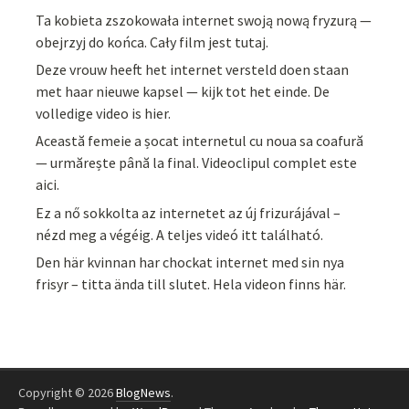
Ta kobieta zszokowała internet swoją nową fryzurą —
obejrzyj do końca. Cały film jest tutaj.
Deze vrouw heeft het internet versteld doen staan
met haar nieuwe kapsel — kijk tot het einde. De
volledige video is hier.
Această femeie a șocat internetul cu noua sa coafură
— urmărește până la final. Videoclipul complet este
aici.
Ez a nő sokkolta az internetet az új frizurájával –
nézd meg a végéig. A teljes videó itt található.
Den här kvinnan har chockat internet med sin nya
frisyr – titta ända till slutet. Hela videon finns här.
Copyright © 2026
BlogNews
.