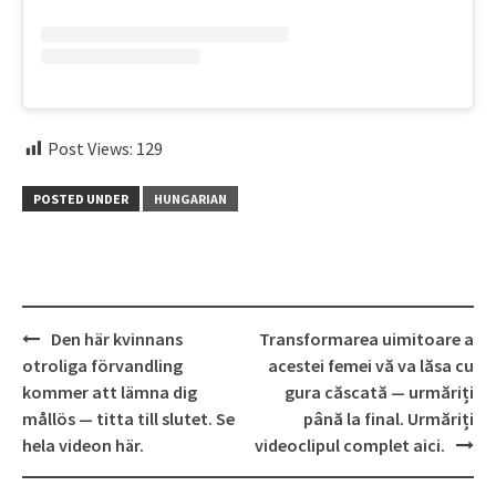
Post Views:
129
POSTED UNDER
HUNGARIAN
Post
Den här kvinnans
Transformarea uimitoare a
navigation
otroliga förvandling
acestei femei vă va lăsa cu
kommer att lämna dig
gura căscată — urmăriți
mållös — titta till slutet. Se
până la final. Urmăriți
hela videon här.
videoclipul complet aici.