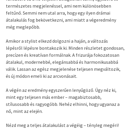
természetes megjelenéssel, ami nem különösebben
feltűnő. Semmi nem utal arra, hogy egy ilyen drámai
átalakulás fog bekövetkezni, ami miatt a végeredmény
még meglepőbb.
Amikor a stylist elkezd dolgozni a haján, a változás
lépésről lépésre bontakozik ki. Minden részletet gondosan,
precízen és kreatívan formálnak. A frizurája fokozatosan
átalakul, modernebbé, elegánsabbá és harmonikusabbá
válik. Lassan az egész megjelenése teljesen megváltozik,
és új módon emeli ki az arcvonásait.
A végén az eredmény egyszerűen lenyűgöző. Úgy néz ki,
mint egy teljesen más ember – magabiztosabb,
stílusosabb és ragyogóbb. Nehéz elhinni, hogy ugyanaz a
nő, mint az elején.
Nézd meg a teljes átalakulást a végéig – tényleg megéri!