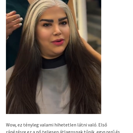
Wow, ez tényleg valami hihetetlen látni való. Első
ránézésre ez a nő teljesen átlagosnak tűnik, egyszerű és