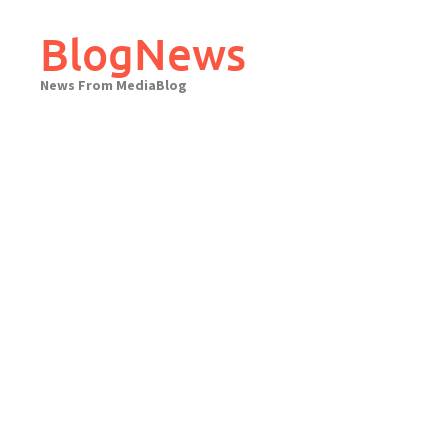
Skip
to
BlogNews
content
News From MediaBlog