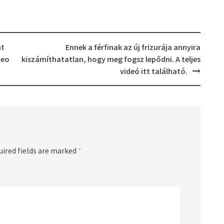
at
Ennek a férfinak az új frizurája annyira
deo
kiszámíthatatlan, hogy meg fogsz lepődni. A teljes
videó itt található.
uired fields are marked
*