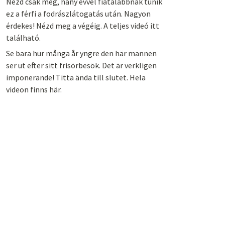
Nézd csak meg, hány évvel fiatalabbnak tűnik
ez a férfi a fodrászlátogatás után. Nagyon
érdekes! Nézd meg a végéig. A teljes videó itt
található.
Se bara hur många år yngre den här mannen
ser ut efter sitt frisörbesök. Det är verkligen
imponerande! Titta ända till slutet. Hela
videon finns här.