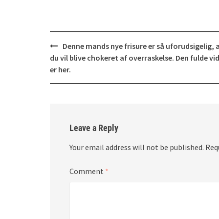
Post
Denne mands nye frisure er så uforudsigelig, 
navigation
du vil blive chokeret af overraskelse. Den fulde vi
er her.
Leave a Reply
Your email address will not be published.
Req
Comment
*