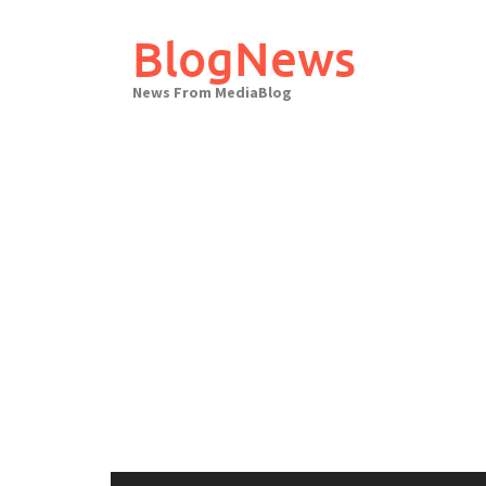
Skip
to
BlogNews
content
News From MediaBlog