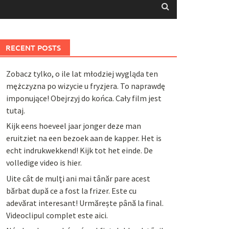
RECENT POSTS
Zobacz tylko, o ile lat młodziej wygląda ten
mężczyzna po wizycie u fryzjera. To naprawdę
imponujące! Obejrzyj do końca. Cały film jest
tutaj.
Kijk eens hoeveel jaar jonger deze man
eruitziet na een bezoek aan de kapper. Het is
echt indrukwekkend! Kijk tot het einde. De
volledige video is hier.
Uite cât de mulți ani mai tânăr pare acest
bărbat după ce a fost la frizer. Este cu
adevărat interesant! Urmărește până la final.
Videoclipul complet este aici.