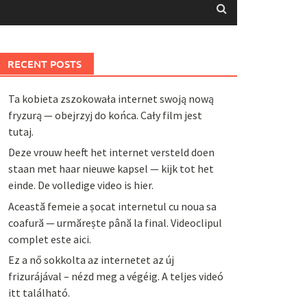
RECENT POSTS
Ta kobieta zszokowała internet swoją nową
fryzurą — obejrzyj do końca. Cały film jest
tutaj.
Deze vrouw heeft het internet versteld doen
staan met haar nieuwe kapsel — kijk tot het
einde. De volledige video is hier.
Această femeie a șocat internetul cu noua sa
coafură — urmărește până la final. Videoclipul
complet este aici.
Ez a nő sokkolta az internetet az új
frizurájával – nézd meg a végéig. A teljes videó
itt található.