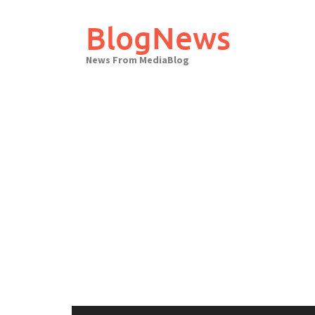
Skip
to
BlogNews
content
News From MediaBlog