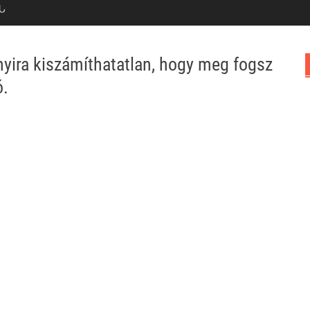
Ն
nnyira kiszámíthatatlan, hogy meg fogsz
ó.