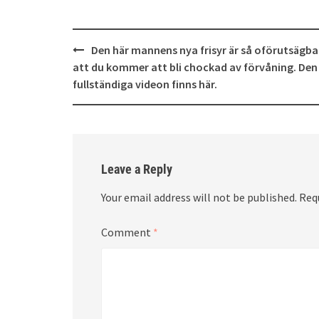
Post
Den här mannens nya frisyr är så oförutsägba
navigation
att du kommer att bli chockad av förvåning. Den
fullständiga videon finns här.
Leave a Reply
Your email address will not be published.
Req
Comment
*