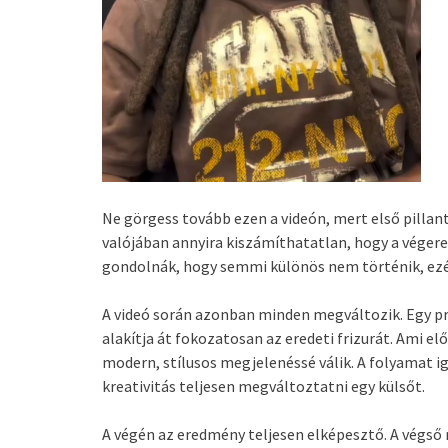
Ne görgess tovább ezen a videón, mert első pillant
valójában annyira kiszámíthatatlan, hogy a végere
gondolnák, hogy semmi különös nem történik, ez
A videó során azonban minden megváltozik. Egy pr
alakítja át fokozatosan az eredeti frizurát. Ami el
modern, stílusos megjelenéssé válik. A folyamat 
kreativitás teljesen megváltoztatni egy külsőt.
A végén az eredmény teljesen elképesztő. A végső