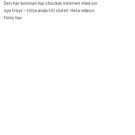
Den här kvinnan har chockat internet med sin
nya frisyr – titta ända till slutet. Hela videon
finns här.