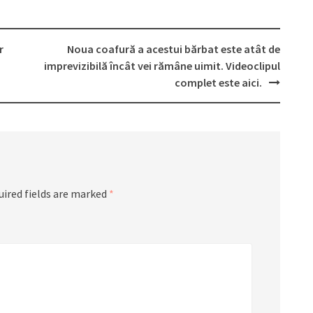
r
Noua coafură a acestui bărbat este atât de
imprevizibilă încât vei rămâne uimit. Videoclipul
complet este aici.
uired fields are marked
*