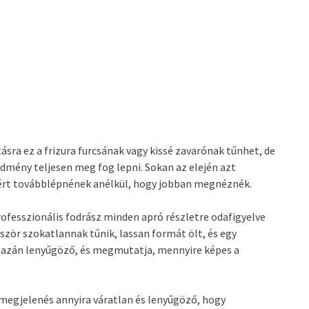
ásra ez a frizura furcsának vagy kissé zavarónak tűnhet, de
dmény teljesen meg fog lepni. Sokan az elején azt
ért továbblépnének anélkül, hogy jobban megnéznék.
ofesszionális fodrász minden apró részletre odafigyelve
őször szokatlannak tűnik, lassan formát ölt, és egy
igazán lenyűgöző, és megmutatja, mennyire képes a
 megjelenés annyira váratlan és lenyűgöző, hogy