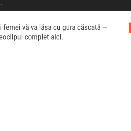
Ն
i femei vă va lăsa cu gura căscată —
deoclipul complet aici.