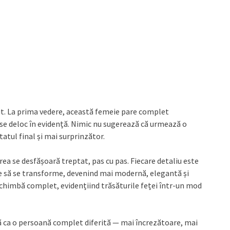
zut. La prima vedere, această femeie pare complet
iese deloc în evidență. Nimic nu sugerează că urmează o
atul final și mai surprinzător.
area se desfășoară treptat, pas cu pas. Fiecare detaliu este
cepe să se transforme, devenind mai modernă, elegantă și
schimbă complet, evidențiind trăsăturile feței într-un mod
ată ca o persoană complet diferită — mai încrezătoare, mai