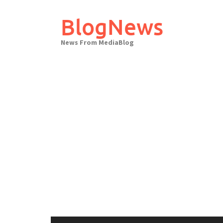
Skip
to
BlogNews
content
News From MediaBlog