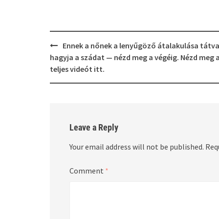
Post
Ennek a nőnek a lenyűgöző átalakulása tátv
navigation
hagyja a szádat — nézd meg a végéig. Nézd meg 
teljes videót itt.
Leave a Reply
Your email address will not be published.
Req
Comment
*