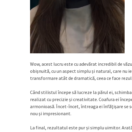
Wow, acest lucru este cu adevărat incredibil de vă
obișnuită, cu un aspect simplu și natural, care nu 
transformare atât de dramatică, ceea ce face rezult
Când stilistul începe să lucreze la părul ei, schimb
realizat cu precizie și creativitate. Coafura ei în
armonioasă. Încet-încet, întreaga ei înfățișare se 
nou și impresionant.
La final, rezultatul este pur și simplu uimitor. Ar