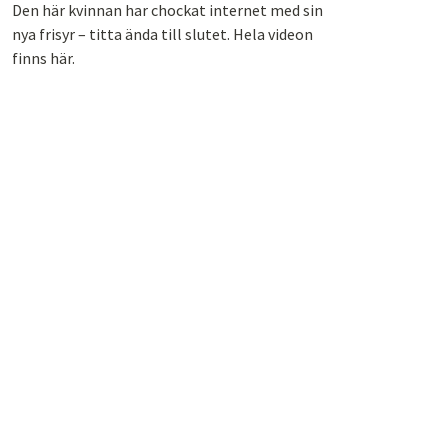
Den här kvinnan har chockat internet med sin
nya frisyr – titta ända till slutet. Hela videon
finns här.