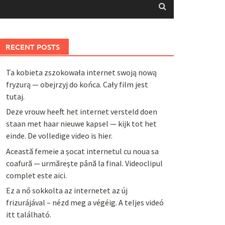
RECENT POSTS
Ta kobieta zszokowała internet swoją nową
fryzurą — obejrzyj do końca. Cały film jest
tutaj.
Deze vrouw heeft het internet versteld doen
staan met haar nieuwe kapsel — kijk tot het
einde. De volledige video is hier.
Această femeie a șocat internetul cu noua sa
coafură — urmărește până la final. Videoclipul
complet este aici.
Ez a nő sokkolta az internetet az új
frizurájával – nézd meg a végéig. A teljes videó
itt található.