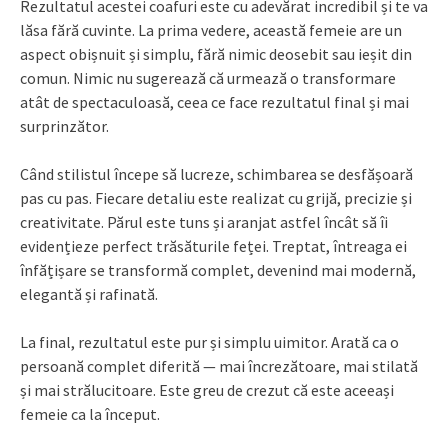
Rezultatul acestei coafuri este cu adevărat incredibil și te va
lăsa fără cuvinte. La prima vedere, această femeie are un
aspect obișnuit și simplu, fără nimic deosebit sau ieșit din
comun. Nimic nu sugerează că urmează o transformare
atât de spectaculoasă, ceea ce face rezultatul final și mai
surprinzător.
Când stilistul începe să lucreze, schimbarea se desfășoară
pas cu pas. Fiecare detaliu este realizat cu grijă, precizie și
creativitate. Părul este tuns și aranjat astfel încât să îi
evidențieze perfect trăsăturile feței. Treptat, întreaga ei
înfățișare se transformă complet, devenind mai modernă,
elegantă și rafinată.
La final, rezultatul este pur și simplu uimitor. Arată ca o
persoană complet diferită — mai încrezătoare, mai stilată
și mai strălucitoare. Este greu de crezut că este aceeași
femeie ca la început.