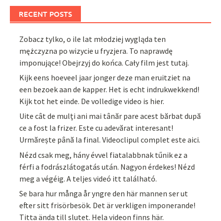
RECENT POSTS
Zobacz tylko, o ile lat młodziej wygląda ten
mężczyzna po wizycie u fryzjera. To naprawdę
imponujące! Obejrzyj do końca. Cały film jest tutaj.
Kijk eens hoeveel jaar jonger deze man eruitziet na
een bezoek aan de kapper. Het is echt indrukwekkend!
Kijk tot het einde. De volledige video is hier.
Uite cât de mulți ani mai tânăr pare acest bărbat după
ce a fost la frizer. Este cu adevărat interesant!
Urmărește până la final. Videoclipul complet este aici.
Nézd csak meg, hány évvel fiatalabbnak tűnik ez a
férfi a fodrászlátogatás után. Nagyon érdekes! Nézd
meg a végéig. A teljes videó itt található.
Se bara hur många år yngre den här mannen ser ut
efter sitt frisörbesök. Det är verkligen imponerande!
Titta ända till slutet. Hela videon finns här.