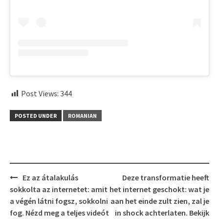
Post Views:
344
POSTED UNDER
ROMANIAN
Post
Ez az átalakulás
Deze transformatie heeft
navigation
sokkolta az internetet: amit
het internet geschokt: wat je
a végén látni fogsz, sokkolni
aan het einde zult zien, zal je
fog. Nézd meg a teljes videót
in shock achterlaten. Bekijk