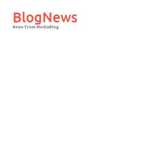
Skip
to
BlogNews
content
News From MediaBlog