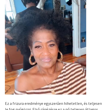
Ez a frizura eredménye egyszerűen hihetetlen, és teljesen
le fog nyűgözni. Első ránézésre ez a nő teljesen átlagos