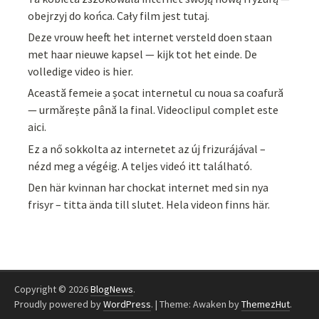
obejrzyj do końca. Cały film jest tutaj.
Deze vrouw heeft het internet versteld doen staan
met haar nieuwe kapsel — kijk tot het einde. De
volledige video is hier.
Această femeie a șocat internetul cu noua sa coafură
— urmărește până la final. Videoclipul complet este
aici.
Ez a nő sokkolta az internetet az új frizurájával –
nézd meg a végéig. A teljes videó itt található.
Den här kvinnan har chockat internet med sin nya
frisyr – titta ända till slutet. Hela videon finns här.
Copyright © 2026
BlogNews
.
Proudly powered by
WordPress
.
|
Theme: Awaken by
ThemezHut
.