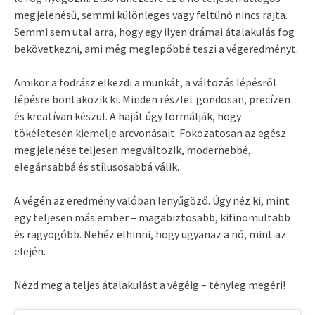
megjelenésű, semmi különleges vagy feltűnő nincs rajta.
Semmi sem utal arra, hogy egy ilyen drámai átalakulás fog
bekövetkezni, ami még meglepőbbé teszi a végeredményt.
Amikor a fodrász elkezdi a munkát, a változás lépésről
lépésre bontakozik ki. Minden részlet gondosan, precízen
és kreatívan készül. A haját úgy formálják, hogy
tökéletesen kiemelje arcvonásait. Fokozatosan az egész
megjelenése teljesen megváltozik, modernebbé,
elegánsabbá és stílusosabbá válik.
A végén az eredmény valóban lenyűgöző. Úgy néz ki, mint
egy teljesen más ember – magabiztosabb, kifinomultabb
és ragyogóbb. Nehéz elhinni, hogy ugyanaz a nő, mint az
elején.
Nézd meg a teljes átalakulást a végéig – tényleg megéri!