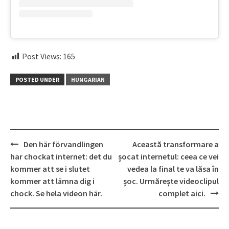
Post Views:
165
POSTED UNDER
HUNGARIAN
Post
Den här förvandlingen
Această transformare a
navigation
har chockat internet: det du
șocat internetul: ceea ce vei
kommer att se i slutet
vedea la final te va lăsa în
kommer att lämna dig i
șoc. Urmărește videoclipul
chock. Se hela videon här.
complet aici.