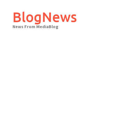
Skip
to
BlogNews
content
News From MediaBlog